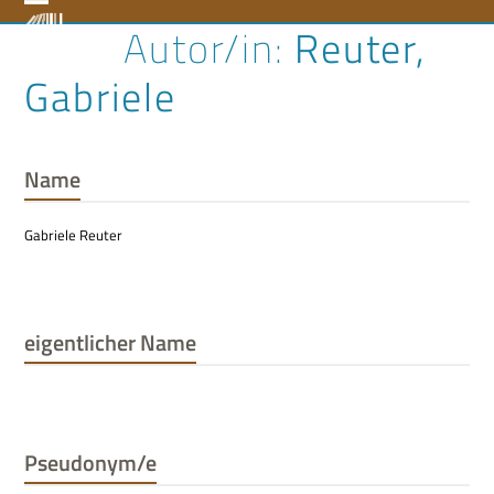
Skip
Open
Close
Reuter,
to
content
mobile
mobile
Gabriele
menu
menu
Name
Gabriele Reuter
eigentlicher Name
Pseudonym/e