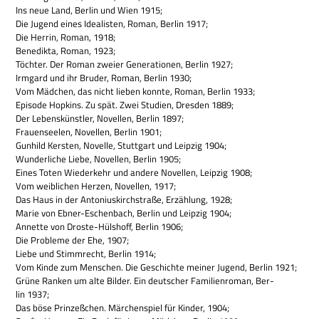
Ins neue Land, Ber­lin und Wien 1915;
Die Jugend eines Idea­li­sten, Roman, Ber­lin 1917;
Die Her­rin, Roman, 1918;
Bene­dikta, Roman, 1923;
Töch­ter. Der Roman zweier Gene­ra­tio­nen, Ber­lin 1927;
Irm­gard und ihr Bru­der, Roman, Ber­lin 1930;
Vom Mäd­chen, das nicht lie­ben konnte, Roman, Ber­lin 1933;
Epi­sode Hop­kins. Zu spät. Zwei Stu­dien, Dres­den 1889;
Der Lebens­künst­ler, Novel­len, Ber­lin 1897;
Frau­en­see­len, Novel­len, Ber­lin 1901;
Gun­hild Ker­sten, Novelle, Stutt­gart und Leip­zig 1904;
Wun­der­li­che Liebe, Novel­len, Ber­lin 1905;
Eines Toten Wie­der­kehr und andere Novel­len, Leip­zig 1908;
Vom weib­li­chen Her­zen, Novel­len, 1917;
Das Haus in der Anto­ni­us­kirch­straße, Erzäh­lung, 1928;
Marie von Ebner-Eschen­bach, Ber­lin und Leip­zig 1904;
Annette von Dro­ste-Hüls­hoff, Ber­lin 1906;
Die Pro­bleme der Ehe, 1907;
Liebe und Stimm­recht, Ber­lin 1914;
Vom Kinde zum Men­schen. Die Geschichte mei­ner Jugend, Ber­lin 1921;
Grüne Ran­ken um alte Bil­der. Ein deut­scher Fami­li­en­ro­man, Ber­
lin 1937;
Das böse Prin­zeß­chen. Mär­chen­spiel für Kin­der, 1904;