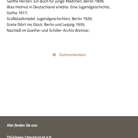
Sanfte Her­zen. Ein Buch für junge Mäd­chen, Ber­lin 1909;
Was Hel­mut in Deutsch­land erlebte. Eine Jugend­ge­schichte,
Gotha 1917;
Groß­stadt­mä­del. Jugend­ge­schich­ten, Ber­lin 1920;
Grete fährt ins Glück, Ber­lin und Leip­zig 1935;
Nach­laß im Goe­the-und Schil­ler-Archiv Weimar;
Autorenlexikon
Hier fin­den Sie uns
Thü­rin­ger Lite­ra­tur­rat e.V.