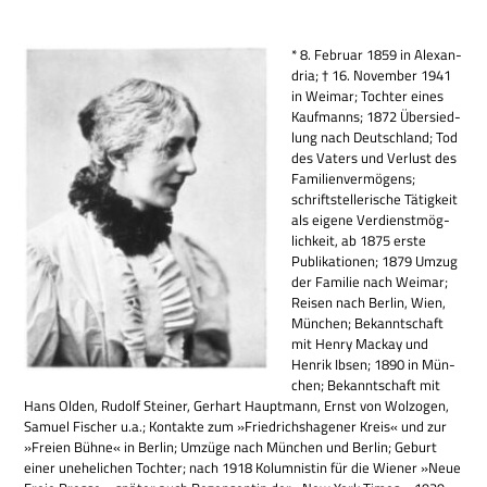
* 8. Februar 1859 in Alex­an­
dria; † 16. Novem­ber 1941
in Wei­mar; Toch­ter eines
Kauf­manns; 1872 Über­sied­
lung nach Deutsch­land; Tod
des Vaters und Ver­lust des
Fami­li­en­ver­mö­gens;
schrift­stel­le­ri­sche Tätig­keit
als eigene Ver­dienst­mög­
lich­keit, ab 1875 erste
Publi­ka­tio­nen; 1879 Umzug
der Fami­lie nach Wei­mar;
Rei­sen nach Ber­lin, Wien,
Mün­chen; Bekannt­schaft
mit Henry Mackay und
Hen­rik Ibsen; 1890 in Mün­
chen; Bekannt­schaft mit
Hans Olden, Rudolf Stei­ner, Ger­hart Haupt­mann, Ernst von Wolz­o­gen,
Samuel Fischer u.a.; Kon­takte zum »Fried­richs­ha­ge­ner Kreis« und zur
»Freien Bühne« in Ber­lin; Umzüge nach Mün­chen und Ber­lin; Geburt
einer unehe­li­chen Toch­ter; nach 1918 Kolum­ni­stin für die Wie­ner »Neue