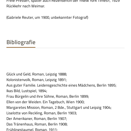
Freie Presse«, spä­ter auch Rezen­sen­tin der »New York Times«, 1929
Rück­kehr nach Weimar.
(Gabriele Reu­ter, um 1900, unbe­kann­ter Fotograf)
Bibliografie
Glück und Geld, Roman, Leip­zig 1888;
Kolo­ni­sten­volk, Roman, Leip­zig 1891;
Aus guter Fami­lie. Lei­dens­ge­schichte eines Mäd­chens, Ber­lin 1895;
Ikas Bild, Lust­spiel, 1894;
Frau Bür­ge­lin und ihre Söhne, Roman, Ber­lin 1899;
Ellen von der Wei­den. Ein Tage­buch, Wien 1900;
Mar­ga­re­tes Mis­sion, Roman, 2 Bde., Stutt­gart und Leip­zig 1904;
Lise­lotte von Reck­ling, Roman, Ber­lin 1903;
Der Ame­ri­ka­ner, Roman, Ber­lin 1907;
Das Trä­nen­haus, Roman, Ber­lin 1908;
Früh­lings­tau­mel, Roman, 1911;