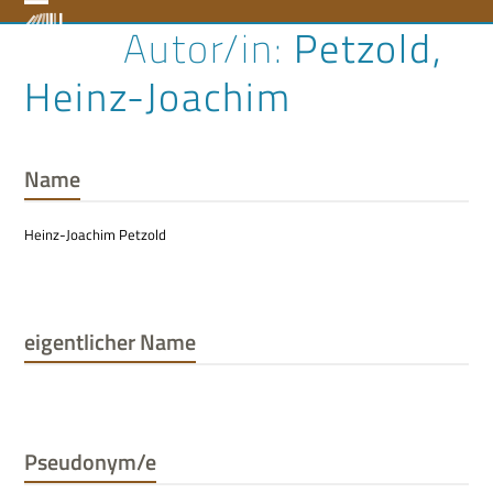
Skip
Open
Close
Petzold,
to
content
mobile
mobile
Heinz-Joachim
menu
menu
Name
Heinz-Joachim Petzold
eigentlicher Name
Pseudonym/e