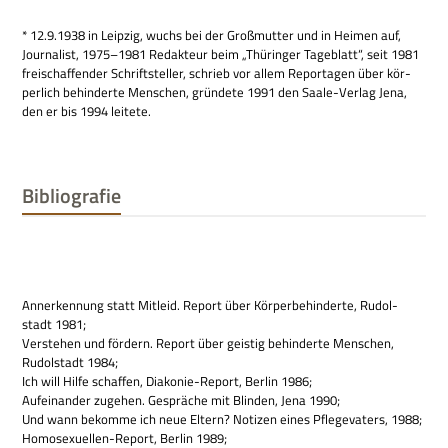
* 12.9.1938 in Leip­zig, wuchs bei der Groß­mutter und in Hei­men auf,
Jour­na­list, 1975–1981 Redak­teur beim „Thü­rin­ger Tage­blatt“, seit 1981
frei­schaf­fen­der Schrift­stel­ler, schrieb vor allem Repor­ta­gen über kör­
per­lich behin­derte Men­schen, grün­dete 1991 den Saale-Ver­lag Jena,
den er bis 1994 leitete.
Bibliografie
Anner­ken­nung statt Mit­leid. Report über Kör­per­be­hin­derte, Rudol­
stadt 1981;
Ver­ste­hen und för­dern. Report über gei­stig behin­derte Men­schen,
Rudol­stadt 1984;
Ich will Hilfe schaf­fen, Dia­ko­nie-Report, Ber­lin 1986;
Auf­ein­an­der zuge­hen. Gesprä­che mit Blin­den, Jena 1990;
Und wann bekomme ich neue Eltern? Noti­zen eines Pfle­ge­va­ters, 1988;
Homo­se­xu­el­len-Report, Ber­lin 1989;