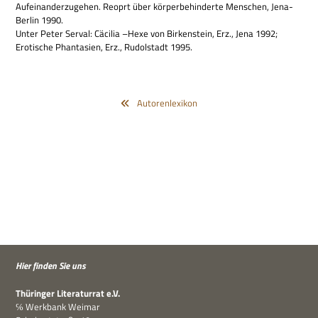
Auf­ein­an­der­zu­ge­hen. Reo­prt über kör­per­be­hin­derte Men­schen, Jena-
Ber­lin 1990.
Unter Peter Ser­val: Cäci­lia –Hexe von Bir­ken­stein, Erz., Jena 1992;
Ero­ti­sche Phan­ta­sien, Erz., Rudol­stadt 1995.
Autorenlexikon
Hier fin­den Sie uns
Thü­rin­ger Lite­ra­tur­rat e.V.
℅ Werk­bank Weimar