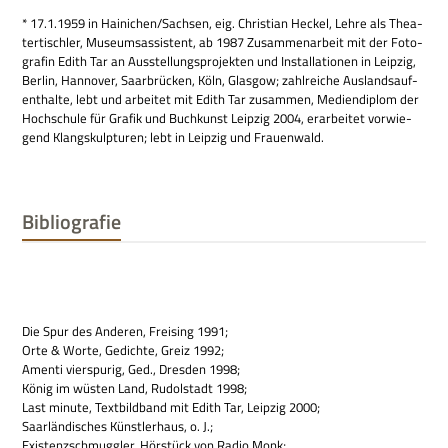
* 17.1.1959 in Hainichen/Sachsen, eig. Chri­stian Heckel, Lehre als Thea­
ter­tisch­ler, Muse­ums­as­si­stent, ab 1987 Zusam­men­ar­beit mit der Foto­
gra­fin Edith Tar an Aus­stel­lungs­pro­jek­ten und Instal­la­tio­nen in Leip­zig,
Ber­lin, Han­no­ver, Saar­brücken, Köln, Glas­gow; zahl­rei­che Aus­lands­auf­
ent­halte, lebt und arbei­tet mit Edith Tar zusam­men, Medi­en­di­plom der
Hoch­schule für Gra­fik und Buch­kunst Leip­zig 2004, erar­bei­tet vor­wie­
gend Klang­skulp­tu­ren; lebt in Leip­zig und Frauenwald.
Bibliografie
Die Spur des Ande­ren, Frei­sing 1991;
Orte & Worte, Gedichte, Greiz 1992;
Amenti vier­spu­rig, Ged., Dres­den 1998;
König im wüsten Land, Rudol­stadt 1998;
Last minute, Text­bild­band mit Edith Tar, Leip­zig 2000;
Saar­län­di­sches Künst­ler­haus, o. J.;
Exi­stenz­schmugg­ler. Hör­stück von Radjo Monk;