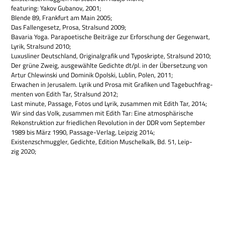
fea­turing: Yakov Guba­nov, 2001;
Blende 89, Frank­furt am Main 2005;
Das Fal­len­ge­setz, Prosa, Stral­sund 2009;
Bava­ria Yoga. Para­poe­ti­sche Bei­träge zur Erfor­schung der Gegen­wart,
Lyrik, Stral­sund 2010;
Luxus­li­ner Deutsch­land, Ori­gi­nal­gra­fik und Typo­skripte, Stral­sund 2010;
Der grüne Zweig, aus­ge­wählte Gedichte dt/pl. in der Über­set­zung von
Artur Chle­win­ski und Domi­nik Opol­ski, Lub­lin, Polen, 2011;
Erwa­chen in Jeru­sa­lem. Lyrik und Prosa mit Gra­fi­ken und Tage­buch­frag­
men­ten von Edith Tar, Stral­sund 2012;
Last minute, Pas­sage, Fotos und Lyrik, zusam­men mit Edith Tar, 2014;
Wir sind das Volk, zusam­men mit Edith Tar: Eine atmo­sphä­ri­sche
Rekon­struk­tion zur fried­li­chen Revo­lu­tion in der DDR vom Sep­tem­ber
1989 bis März 1990, Pas­sage-Ver­lag, Leip­zig 2014;
Exi­stenz­schmugg­ler, Gedichte, Edi­tion Muschel­kalk, Bd. 51, Leip­
zig 2020;