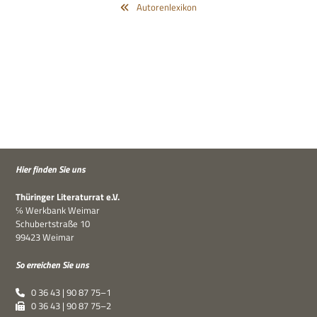
Autorenlexikon
Hier fin­den Sie uns
Thü­rin­ger Lite­ra­tur­rat e.V.
℅ Werk­bank Weimar
Schu­bert­straße 10
99423 Weimar
So errei­chen Sie uns
0 36 43 | 90 87 75–1
0 36 43 | 90 87 75–2