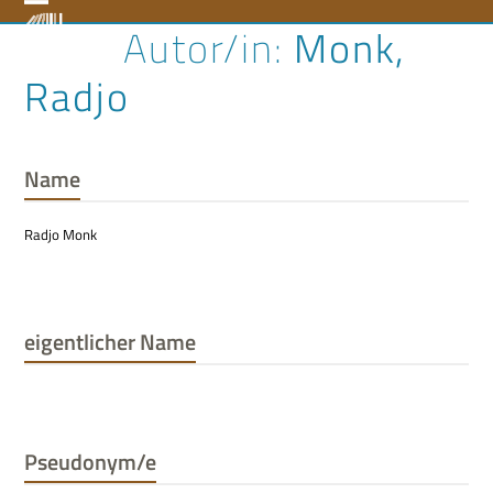
Skip
Open
Close
Monk,
to
content
mobile
mobile
Radjo
menu
menu
Name
Radjo Monk
eigentlicher Name
Pseudonym/e