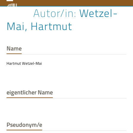
Skip
Open
Close
Wetzel-
to
content
mobile
mobile
Mai, Hartmut
menu
menu
Name
Hartmut Wetzel-Mai
eigentlicher Name
Pseudonym/e