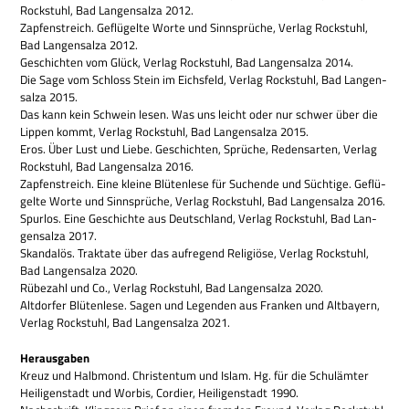
Rock­stuhl, Bad Lan­gen­salza 2012.
Zap­fen­streich. Geflü­gelte Worte und Sinn­sprü­che, Ver­lag Rock­stuhl,
Bad Lan­gen­salza 2012.
Geschich­ten vom Glück, Ver­lag Rock­stuhl, Bad Lan­gen­salza 2014.
Die Sage vom Schloss Stein im Eichs­feld, Ver­lag Rock­stuhl, Bad Lan­gen­
salza 2015.
Das kann kein Schwein lesen. Was uns leicht oder nur schwer über die
Lip­pen kommt, Ver­lag Rock­stuhl, Bad Lan­gen­salza 2015.
Eros. Über Lust und Liebe. Geschich­ten, Sprü­che, Redens­ar­ten, Ver­lag
Rock­stuhl, Bad Lan­gen­salza 2016.
Zap­fen­streich. Eine kleine Blü­ten­lese für Suchende und Süch­tige. Geflü­
gelte Worte und Sinn­sprü­che, Ver­lag Rock­stuhl, Bad Lan­gen­salza 2016.
Spur­los. Eine Geschichte aus Deutsch­land, Ver­lag Rock­stuhl, Bad Lan­
gen­salza 2017.
Skan­da­lös. Trak­tate über das auf­re­gend Reli­giöse, Ver­lag Rock­stuhl,
Bad Lan­gen­salza 2020.
Rübe­zahl und Co., Ver­lag Rock­stuhl, Bad Lan­gen­salza 2020.
Alt­dor­fer Blü­ten­lese. Sagen und Legen­den aus Fran­ken und Alt­bay­ern,
Ver­lag Rock­stuhl, Bad Lan­gen­salza 2021.
Her­aus­ga­ben
Kreuz und Halb­mond. Chri­sten­tum und Islam. Hg. für die Schul­äm­ter
Hei­li­gen­stadt und Worbis, Cor­dier, Hei­li­gen­stadt 1990.