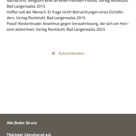
Nach­schrift. Klings­ors Brief an einen frem­den Freund, Ver­lag Rock­stuhl,
Bad Lan­gen­salza 2013.
Hof­fen soll der Mensch. Er frage nicht! Betrach­tun­gen eines Eichs­fel­
ders, Ver­lag Rock­stuhl, Bad Lan­gen­salza 2013.
Passt! Klo­ster­bru­der Ansel­mus gegen Ver­wahr­lo­sung, die sich am Hori­
zont abzeich­net, Ver­lag Rock­stuhl, Bad Lan­gen­salza 2023.
Autorenlexikon
Hier fin­den Sie uns
Thü­rin­ger Lite­ra­tur­rat e.V.