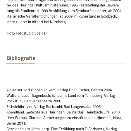
ter des Thü­rin­ger Kul­tus­mi­ni­ste­ri­ums; 1996 Fest­stel­lung der Bewäh­
rung als Stu­di­en­rat; 1999 Aus­bil­dung zum Semi­nar­fach­leh­rer; ab 2004
lite­ra­ri­sche Ver­öf­fent­li­chun­gen; ab 2009 im Ruhe­stand in Gold­bach;
lebte zuletzt in Alt­dorf bei Nürnberg.
(Foto Foto­stu­dio Spelda)
Bibliografie
Als Kai­ser Karl zur Schule kam, Ver­lag Dr. R. Escher, Geh­ren 2004.
Wal­ters­häu­ser Sagen­buch. Schau ins Land vom Ten­ne­berg, Ver­lag
Rock­stuhl, Bad Lan­gen­salza 2006.
Eichs­feld­bre­vier, Ver­lag Rock­stuhl, Bad Lan­gen­salza 2006.
Abend­land. Gedichte aus Thü­rin­gen, Ber­nar­dus, Heimbach/Eifel 2010.
Über Europa. Gio­coso: Anmer­kun­gen zu ein­stür­zen­den Him­meln, Nora,
Ber­lin 2011.
Ger­ma­nen am Hör­sel­berg. Eine Erzäh­lung nach E. Carls­berg, Ver­lag