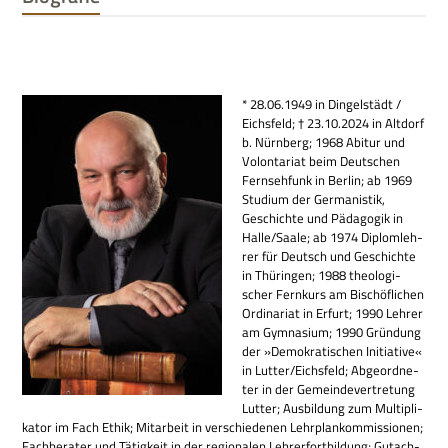
* 28.06.1949 in Din­gel­städt /
Eichs­feld; † 23.10.2024 in Alt­dorf
b. Nürn­berg; 1968 Abitur und
Volon­ta­riat beim Deut­schen
Fern­seh­funk in Ber­lin; ab 1969
Stu­dium der Ger­ma­ni­stik,
Geschichte und Päd­ago­gik in
Halle/Saale; ab 1974 Diplom­leh­
rer für Deutsch und Geschichte
in Thü­rin­gen; 1988 theo­lo­gi­
scher Fern­kurs am Bischöf­li­chen
Ordi­na­riat in Erfurt; 1990 Leh­rer
am Gym­na­sium; 1990 Grün­dung
der »Demo­kra­ti­schen Initia­tive«
in Lutter/Eichsfeld; Abge­ord­ne­
ter in der Gemein­de­ver­tre­tung
Lut­ter; Aus­bil­dung zum Mul­ti­pli­
ka­tor im Fach Ethik; Mit­ar­beit in ver­schie­de­nen Lehr­plan­kom­mis­sio­nen;
Fach­be­ra­ter und Tätig­keit in der regio­na­len Leh­rer­fort­bil­dung; Gut­ach­