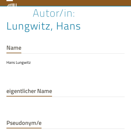
Skip
Open
Close
to
content
mobile
mobile
Lungwitz, Hans
menu
menu
Name
Hans Lungwitz
eigentlicher Name
Pseudonym/e