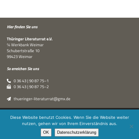
Hier fin­den Sie uns
Thü­rin­ger Lite­ra­tur­rat e.V.
℅ Werk­bank Weimar
Schu­bert­straße 10
99423 Weimar
So errei­chen Sie uns
0 36 43 | 90 87 75–1
0 36 43 | 90 87 75–2
thueringer-literaturrat@gmx.de
Thüringer Literaturrat e.V. | © 2019–2026 ·
XPDT : Marken &
Diese Website benutzt Cookies. Wenn Sie die Website weiter
Kommunikation
|
Impressum
·
Datenschutz
nutzen, gehen wir von Ihrem Einverständnis aus.
OK
Datenschutzerklärung