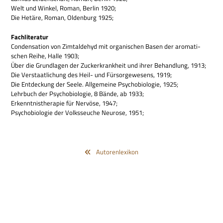
Welt und Win­kel, Roman, Ber­lin 1920;
Die Hetäre, Roman, Olden­burg 1925;
Fach­li­te­ra­tur
Con­den­sa­tion von Zimt­al­de­hyd mit orga­ni­schen Basen der aro­ma­ti­
schen Reihe, Halle 1903;
Über die Grund­la­gen der Zucker­krank­heit und ihrer Behand­lung, 1913;
Die Ver­staat­li­chung des Heil- und Für­sor­ge­we­sens, 1919;
Die Ent­deckung der Seele. All­ge­meine Psy­cho­bio­lo­gie, 1925;
Lehr­buch der Psy­cho­bio­lo­gie, 8 Bände, ab 1933;
Erkennt­nis­the­ra­pie für Ner­vöse, 1947;
Psy­cho­bio­lo­gie der Volks­seu­che Neu­rose, 1951;
Autorenlexikon