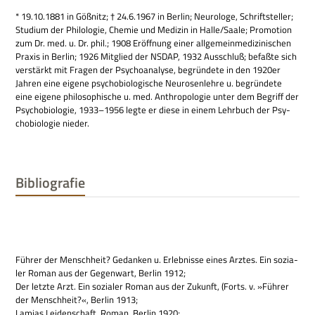
* 19.10.1881 in Göß­nitz; † 24.6.1967 in Ber­lin; Neu­ro­loge, Schrift­stel­ler;
Stu­dium der Phi­lo­lo­gie, Che­mie und Medi­zin in Halle/Saale; Pro­mo­tion
zum Dr. med. u. Dr. phil.; 1908 Eröff­nung einer all­ge­mein­me­di­zi­ni­schen
Pra­xis in Ber­lin; 1926 Mit­glied der NSDAP, 1932 Aus­schluß; befaßte sich
ver­stärkt mit Fra­gen der Psy­cho­ana­lyse, begrün­dete in den 1920
er
Jah­ren eine eigene psy­cho­bio­lo­gi­sche Neu­ro­sen­lehre u. begrün­dete
eine eigene phi­lo­so­phi­sche u. med. Anthro­po­lo­gie unter dem Begriff der
Psy­cho­bio­lo­gie, 1933–1956 legte er diese in einem Lehr­buch der Psy­
cho­bio­lo­gie nieder.
Bibliografie
Füh­rer der Mensch­heit? Gedan­ken u. Erleb­nisse eines Arz­tes. Ein sozia­
ler Roman aus der Gegen­wart, Ber­lin 1912;
Der letzte Arzt. Ein sozia­ler Roman aus der Zukunft, (Forts. v. »Füh­rer
der Mensch­heit?«, Ber­lin 1913;
Lamias Lei­den­schaft, Roman, Ber­lin 1920;