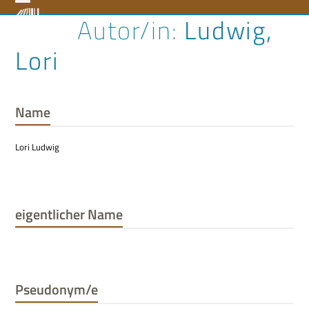
Skip
Open
Close
Ludwig,
to
content
mobile
mobile
Lori
menu
menu
Name
Lori Ludwig
eigentlicher Name
Pseudonym/e