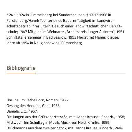
* 24.1.1924 in Him­mels­berg bei Son­ders­hau­sen; † 13.12.1986 in
Fürstenberg/Havel; Toch­ter eines Bau­ern; Tätig­keit im Land­wirt­
schafts­be­trieb ihrer Eltern; Besuch einer land­wirt­schaft­li­chen Berufs­
schule; 1947 Mit­glied im Wei­ma­rer „Arbeits­kreis Jun­ger Autoren“; 1951
Schrift­stel­ler­se­mi­nar in Bad Saa­row; 1953 Hei­rat mit Hanns Krause;
lebte ab 1954 in Neu­glob­sow bei Fürstenberg.
Bibliografie
Unruhe um Käthe Born, Roman, 1955;
Gesang des Her­zens, Ged., 1955;
Daniela, Erz., 1957;
Die Jun­gen aus der Grüt­ze­bart­straße, mit Hanns Krause, Kin­derb., 1958;
Mitt­woch. Ein Schul­tag in Musik, Musik von Heidi Kir­mße, 1959;
Brück­manns aus dem zwei­ten Stock, mit Hanns Krause. Kin­derb., Wei­