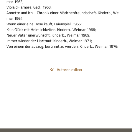
mar 1962;
Viola d« amore, Ged., 1963;
Annette und ich – Chro­nik einer Mäd­chen­freund­schaft. Kin­derb., Wei­
mar 1964;
Wenn einer eine Hose kauft, Lai­en­spiel, 1965;
Kein Glück mit Heim­lich­kei­ten. Kin­derb., Wei­mar 1966;
Neuer Vater uner­wünscht. Kin­derb., Wei­mar 1969;
Immer wie­der der Hart­mut! Kin­derb., Wei­mar 1971;
Von einem der aus­zog, berühmt zu wer­den. Kin­derb., Wei­mar 1976;
Autorenlexikon