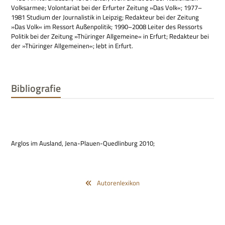
Volks­ar­mee; Volon­ta­riat bei der Erfur­ter Zei­tung »Das Volk«; 1977–
1981 Stu­dium der Jour­na­li­stik in Leip­zig; Redak­teur bei der Zei­tung
»Das Volk« im Res­sort Außen­po­li­tik; 1990–2008 Lei­ter des Res­sorts
Poli­tik bei der Zei­tung »Thü­rin­ger All­ge­meine« in Erfurt; Redak­teur bei
der »Thü­rin­ger All­ge­mei­nen«; lebt in Erfurt.
Bibliografie
Arg­los im Aus­land, Jena-Plauen-Qued­lin­burg 2010;
Autorenlexikon