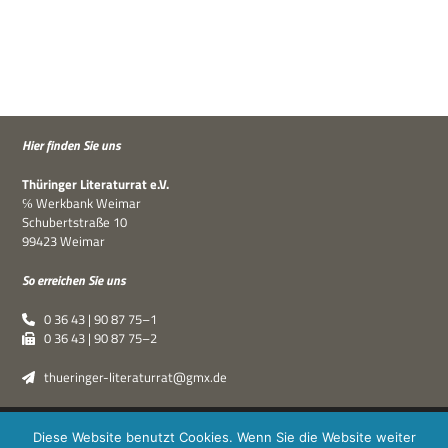
Hier fin­den Sie uns
Thü­rin­ger Lite­ra­tur­rat e.V.
℅ Werk­bank Weimar
Schu­bert­straße 10
99423 Weimar
So errei­chen Sie uns
0 36 43 | 90 87 75–1
0 36 43 | 90 87 75–2
thueringer-literaturrat@gmx.de
Thüringer Literaturrat e.V. | © 2019–2026 ·
XPDT : Marken &
Diese Website benutzt Cookies. Wenn Sie die Website weiter