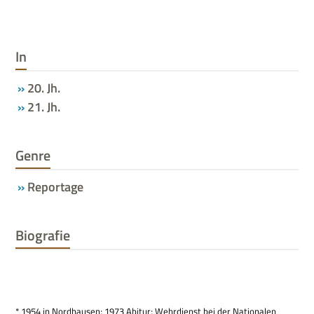
In
20. Jh.
21. Jh.
Genre
Reportage
Biografie
* 1954 in Nord­hau­sen; 1973 Abitur; Wehr­dienst bei der Natio­na­len