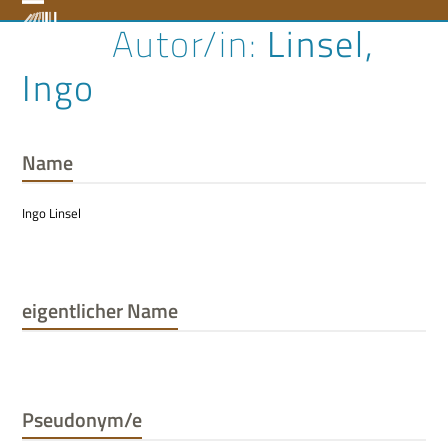
Skip
Open
Close
Linsel,
to
content
mobile
mobile
Ingo
menu
menu
Name
Ingo Linsel
eigentlicher Name
Pseudonym/e