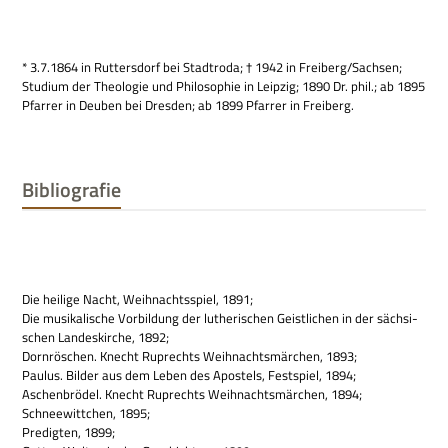
* 3.7.1864 in Rut­ters­dorf bei Stadt­roda; † 1942 in Freiberg/Sachsen;
Stu­dium der Theo­lo­gie und Phi­lo­so­phie in Leip­zig; 1890 Dr. phil.; ab 1895
Pfar­rer in Deu­ben bei Dres­den; ab 1899 Pfar­rer in Freiberg.
Bibliografie
Die hei­lige Nacht, Weih­nachts­spiel, 1891;
Die musi­ka­li­sche Vor­bil­dung der luthe­ri­schen Geist­li­chen in der säch­si­
schen Lan­des­kir­che, 1892;
Dorn­rös­chen. Knecht Ruprechts Weih­nachts­mär­chen, 1893;
Pau­lus. Bil­der aus dem Leben des Apo­stels, Fest­spiel, 1894;
Aschen­brö­del. Knecht Ruprechts Weih­nachts­mär­chen, 1894;
Schnee­witt­chen, 1895;
Pre­dig­ten, 1899;