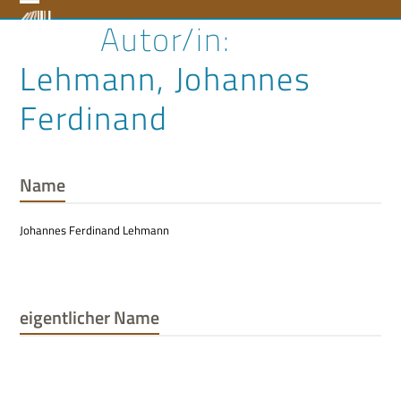
Skip
Open
Close
to
content
mobile
mobile
Lehmann, Johannes
menu
menu
Ferdinand
Name
Johannes Ferdinand Lehmann
eigentlicher Name