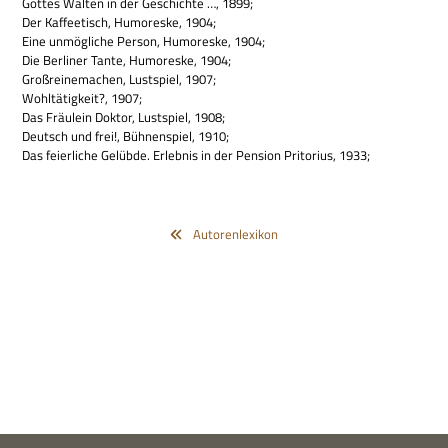
Got­tes Wal­ten in der Geschichte …, 1899;
Der Kaf­fee­tisch, Humo­reske, 1904;
Eine unmög­li­che Per­son, Humo­reske, 1904;
Die Ber­li­ner Tante, Humo­reske, 1904;
Groß­rei­ne­ma­chen, Lust­spiel, 1907;
Wohl­tä­tig­keit?, 1907;
Das Fräu­lein Dok­tor, Lust­spiel, 1908;
Deutsch und frei!, Büh­nen­spiel, 1910;
Das fei­er­li­che Gelübde. Erleb­nis in der Pen­sion Prito­rius, 1933;
Autorenlexikon