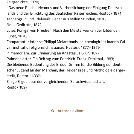
Zeit­ge­dichte, 1870;
»Das neue Reich«. Hym­nus und Ver­herr­li­chung der Eini­gung Deutsch­
lands und der Errich­tung des deut­schen Kai­ser­rei­ches, Rostock 1871;
Tan­nen­grün und Edel­weiß. Lie­der aus stil­len Stun­den, 1870;
Neue Gedichte, 1872;
Luise, Köni­gin von Preu­ßen. Nach den Mei­ster­wer­ken der bil­den­den
Kunst, 1876;
Com­paran­tur inter se Phil­ippi Melan­tho­nis loci theo­lo­gici et Ioan­nis Cal­
vini insti­tu­tio reli­gio­nis chri­stia­nae, Rostock 1877–1879;
In memo­riam. Zur Erin­ne­rung an Ana­sta­sius Grün, 1877;
Pal­men­blät­ter. Ein Bei­trag zum Fried­rich-Franz-Denk­mal, 1883;
Die blei­bende Bedeu­tung der Brü­der Grimm für die Bil­dung der deut­
schen Jugend an den Mär­chen, der Hel­den­sage und Mytho­lo­gie dar­ge­
stellt, Rostock 1887;
Einige Ergeb­nisse der ver­glei­chen­den Sprach­wis­sen­schaft,
Rostok 1897;
Autorenlexikon