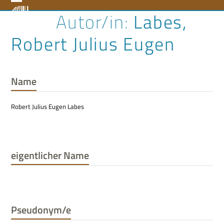
Skip
Open
Close
Labes,
to
content
mobile
mobile
Robert Julius Eugen
menu
menu
Name
Robert Julius Eugen Labes
eigentlicher Name
Pseudonym/e