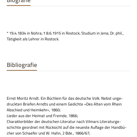
* 19.4.1834 in Nohra; † 8.6.1915 in Rostock; Stu­dium in Jena; Dr. phil.,
Tätig­keit als Leh­rer in Rostock.
Bibliografie
Ernst Moritz Arndt. Ein Büch­lein für das deut­sche Volk. Nebst unge­
druck­ten Brie­fen Arndts und einem Gedichte »Des Alten vom Rhein
Abschied und Heim­kehr«, 1860;
Lie­der aus der Hei­mat und Fremde, 1866;
Cha­rak­ter­bil­der der deut­schen Lite­ra­tur nach Vil­mars Lite­ra­tur­ge­
schichte geord­net mit Rück­sicht auf die neue­ste Auf­lage der Hand­bü­
cher von Schae­fer und W. Hahn, 2 Bde., 1866/67;