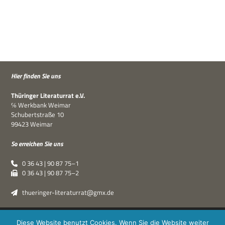
Hier fin­den Sie uns
Thü­rin­ger Lite­ra­tur­rat e.V.
℅ Werk­bank Weimar
Schu­bert­straße 10
99423 Weimar
So errei­chen Sie uns
0 36 43 | 90 87 75–1
0 36 43 | 90 87 75–2
thueringer-literaturrat@gmx.de
Thüringer Literaturrat e.V. | © 2019–2026 ·
XPDT : Marken &
Diese Website benutzt Cookies. Wenn Sie die Website weiter