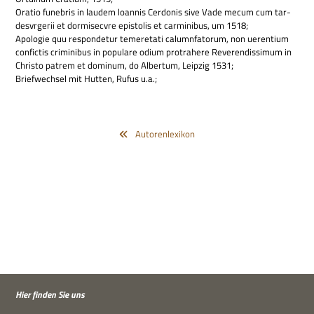
Ora­tio fune­bris in lau­dem loan­nis Cer­do­nis sive Vade mecum cum tar­
des­vr­ge­rii et dor­mi­secvre epi­sto­lis et car­mi­ni­bus, um 1518;
Apo­lo­gie quu respon­de­tur tem­er­e­tati calum­nf­atorum, non uer­en­t­ium
con­fic­tis cri­mi­ni­bus in popu­lare odium pro­tra­here Reve­r­en­dis­si­mum in
Chri­sto patrem et domi­num, do Alber­tum, Leip­zig 1531;
Brief­wech­sel mit Hut­ten, Rufus u.a.;
Autorenlexikon
Hier fin­den Sie uns