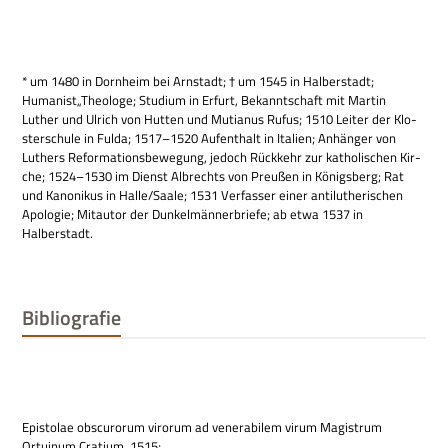
* um 1480 in Dorn­heim bei Arn­stadt; † um 1545 in Hal­ber­stadt;
Humanist„Theologe; Stu­dium in Erfurt, Bekannt­schaft mit Mar­tin
Luther und Ulrich von Hut­ten und Mutia­nus Rufus; 1510 Lei­ter der Klo­
ster­schule in Fulda; 1517–1520 Auf­ent­halt in Ita­lien; Anhän­ger von
Luthers Refor­ma­ti­ons­be­we­gung, jedoch Rück­kehr zur katho­li­schen Kir­
che; 1524–1530 im Dienst Albrechts von Preu­ßen in Königs­berg; Rat
und Kano­ni­kus in Halle/Saale; 1531 Ver­fas­ser einer anti­luthe­ri­schen
Apo­lo­gie; Mit­au­tor der Dun­kel­män­ner­briefe; ab etwa 1537 in
Halberstadt.
Bibliografie
Epi­sto­lae obscu­rorum virorum ad venerabi­lem virum Magi­strum
Ortuinum Cra­tium, 1515;