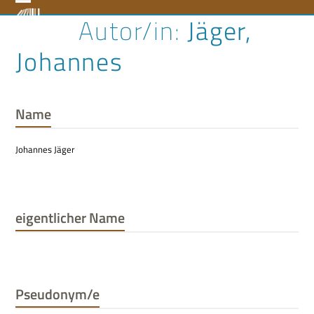
Skip
Open
Close
Jäger,
to
content
mobile
mobile
Johannes
menu
menu
Name
Johannes Jäger
eigentlicher Name
Pseudonym/e