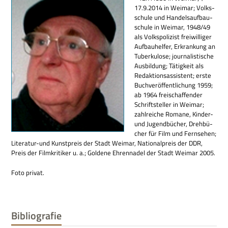
17.9.2014 in Wei­mar; Volks­
schule und Han­dels­auf­bau­
schule in Wei­mar, 1948/49
als Volks­po­li­zist frei­wil­li­ger
Auf­bau­hel­fer, Erkran­kung an
Tuber­ku­lose; jour­na­li­sti­sche
Aus­bil­dung; Tätig­keit als
Redak­ti­ons­as­si­stent; erste
Buch­ver­öf­fent­li­chung 1959;
ab 1964 frei­schaf­fen­der
Schrift­stel­ler in Wei­mar;
zahl­rei­che Romane, Kin­der-
und Jugend­bü­cher, Dreh­bü­
cher für Film und Fern­se­hen;
Lite­ra­tur-und Kunst­preis der Stadt Wei­mar, Natio­nal­preis der DDR,
Preis der Film­kri­ti­ker u. a.; Gol­dene Ehren­na­del der Stadt Wei­mar 2005.
Foto pri­vat.
Bibliografie