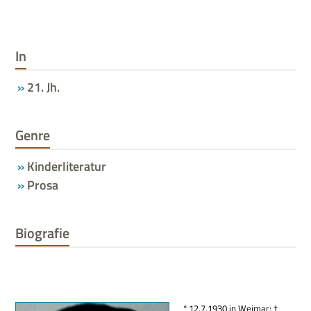
In
21. Jh.
Genre
Kinderliteratur
Prosa
Biografie
* 12.7.1930 in Wei­mar; †