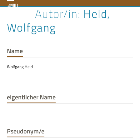
Skip
Open
Close
Held,
to
content
mobile
mobile
Wolfgang
menu
menu
Name
Wolfgang Held
eigentlicher Name
Pseudonym/e