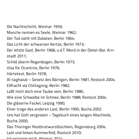
Die Nacht­schicht, Wei­mar 1959;
Man­che nen­nen es Seele, Wei­mar 1962;
Der Tod zahlt mit Duka­ten, Ber­lin 1964;
Das Licht der schwar­zen Kertze, Ber­lin 1973;
Der letzte Gast, Ber­lin 1968, u.d.T. Mord in der Distel-Bar, Arn­
stadt 2011;
Schild überm Regen­bo­gen, Ber­lin 1973;
Visa für Ocan­tros, Ber­lin 1976;
Här­te­test, Ber­lin 1978;
Al-tag­halub – Gesetz des Bär­ti­gen, Ber­lin 1981, Rostock 2004;
Eil­fracht via Chit­ta­gong, Ber­lin 1982;
Laßt mich doch eine Taube sein, Ber­lin 1986;
Wie eine Schwalbe im Schnee, Ber­lin 1988, Rostock 2004;
Die glä­serne Fackel, Leip­zig 1990;
Einer trage des ande­ren Last, Ber­lin 1995, Bucha 2002
Uns hat Gott ver­ges­sen – Tage­buch eines lan­gen Abschieds,
Bucha 2000;
Das Thü­rin­ger Rost­brat­wurst­büch­lein, Regens­burg 2004;
Last und lie­bes Kum­mer­feld, Rostock 2010;
Ich erin­nere mich, Wei­mar 2014;