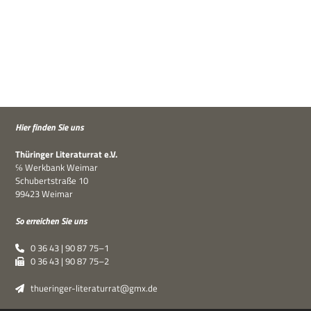
Hier fin­den Sie uns
Thü­rin­ger Lite­ra­tur­rat e.V.
℅ Werk­bank Weimar
Schu­bert­straße 10
99423 Weimar
So errei­chen Sie uns
0 36 43 | 90 87 75–1
0 36 43 | 90 87 75–2
thueringer-literaturrat@gmx.de