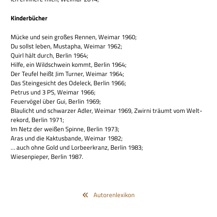
Kin­der­bü­cher
Mücke und sein gro­ßes Ren­nen, Wei­mar 1960;
Du sollst leben, Musta­pha, Wei­mar 1962;
Quirl hält durch, Ber­lin 1964;
Hilfe, ein Wild­schwein kommt, Ber­lin 1964;
Der Teu­fel heißt Jim Tur­ner, Wei­mar 1964;
Das Stein­ge­sicht des Odeleck, Ber­lin 1966;
Petrus und 3 PS, Wei­mar 1966;
Feu­er­vö­gel über Gui, Ber­lin 1969;
Blau­licht und schwar­zer Adler, Wei­mar 1969, Zwirni träumt vom Welt­
re­kord, Ber­lin 1971;
Im Netz der wei­ßen Spinne, Ber­lin 1973;
Aras und die Kak­tus­bande, Wei­mar 1982;
… auch ohne Gold und Lor­beer­kranz, Ber­lin 1983;
Wie­sen­pie­per, Ber­lin 1987.
Autorenlexikon