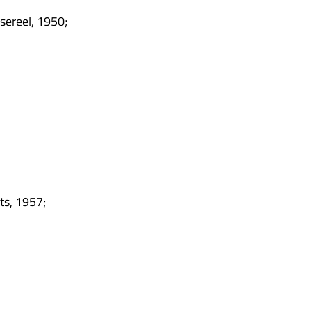
e­reel, 1950;
ts, 1957;