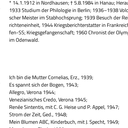
* 14.1.1912 in Nord­hau­sen; † 5.8.1984 in Hanau; Her­aus
1933 Stu­dium der Phi­lo­lo­gie in Ber­lin; 1936–1938 Volo
scher Mei­ster im Stab­hoch­sprung; 1939 Besuch der Reic
rich­ten­ein­heit, 1944 Kriegs­be­richt­erstat­ter in Frank­r
fen-SS; Kriegs­ge­fan­gen­schaft; 1960 Chro­nist der Olym
im Odenwald.
Ich bin die Mut­ter Cor­ne­lias, Erz., 1939;
Es spannt sich der Bogen, 1943;
Alle­gro, Verona 1944;
Vene­zia­ni­sches Credo, Verona 1945;
Renée Sin­ten­tis, mit C. G. Heise und P. Appel, 1947;
Strom der Zeit, Ged., 1948;
Mein Blu­men ABC, Kin­der­buch, mit J. Specht, 1949;