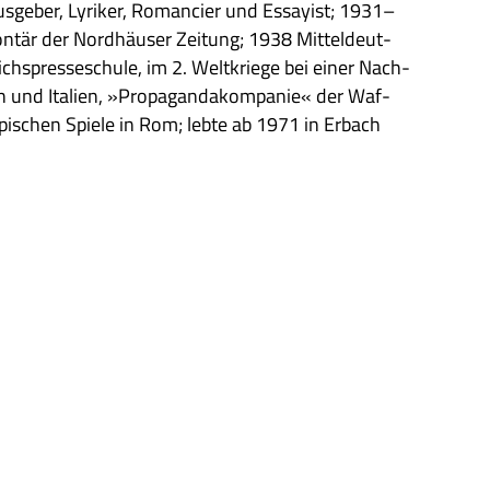
­ge­ber, Lyri­ker, Roman­cier und Essay­ist; 1931–
n­tär der Nord­häu­ser Zei­tung; 1938 Mit­tel­deut­
hs­pres­se­schule, im 2. Welt­kriege bei einer Nach­
eich und Ita­lien, »Pro­pa­gan­da­kom­pa­nie« der Waf­
­pi­schen Spiele in Rom; lebte ab 1971 in Erbach