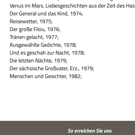
Venus im Mars. Lie­bes­ge­schich­ten aus der Zeit des Has
Der Gene­ral und das Kind, 1974;
Rei­se­wet­ter, 1975;
Der große Filou, 1976;
Trä­nen gelacht, 1977;
Aus­ge­wählte Gedichte, 1978;
Und es geschah zur Nacht, 1978;
Die letz­ten Nächte, 1979;
Der säch­si­sche Groß­va­ter, Erz., 1979;
Men­schen und Gesich­ter, 1982;
So errei­chen Sie uns