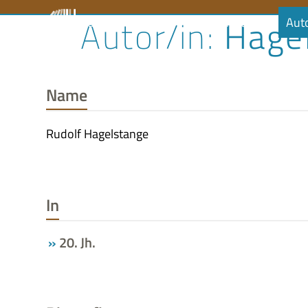
Skip
Hagel
Literaturrat
Kalender
Audiobibliothek
Aut
to
content
Name
Rudolf Hagelstange
In
20. Jh.