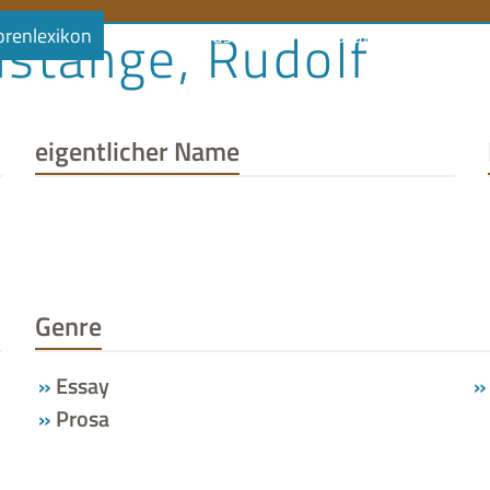
stange, Rudolf
orenlexikon
Literaturlandschaft
Literaturland Thüringe
eigentlicher Name
Genre
Essay
Prosa