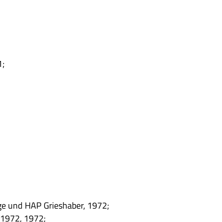
1;
e und HAP Gries­ha­ber, 1972;
–1972, 1972;