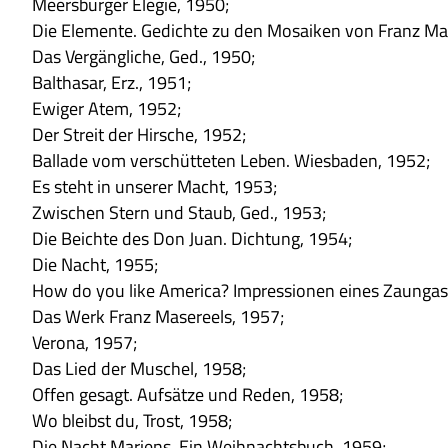
Meers­bur­ger Ele­gie, 1950;
Die Ele­mente. Gedichte zu den Mosai­ken von Franz Mas
Das Ver­gäng­li­che, Ged., 1950;
Bal­tha­sar, Erz., 1951;
Ewi­ger Atem, 1952;
Der Streit der Hir­sche, 1952;
Bal­lade vom ver­schüt­te­ten Leben. Wies­ba­den, 1952;
Es steht in unse­rer Macht, 1953;
Zwi­schen Stern und Staub, Ged., 1953;
Die Beichte des Don Juan. Dich­tung, 1954;
Die Nacht, 1955;
How do you like Ame­rica? Impres­sio­nen eines Zaun­gas
Das Werk Franz Mase­re­els, 1957;
Verona, 1957;
Das Lied der Muschel, 1958;
Offen gesagt. Auf­sätze und Reden, 1958;
Wo bleibst du, Trost, 1958;
Die Nacht Mari­ens. Ein Weih­nachts­buch, 1959;