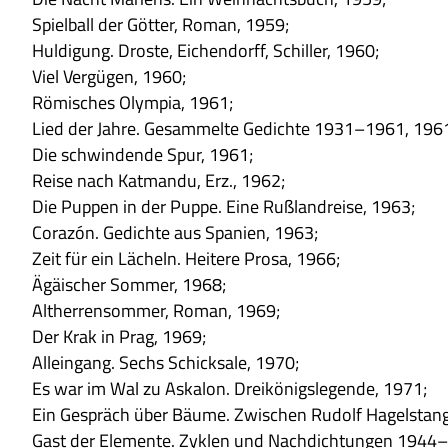
Spiel­ball der Göt­ter, Roman, 1959;
Hul­di­gung. Dro­ste, Eichen­dorff, Schil­ler, 1960;
Viel Ver­gü­gen, 1960;
Römi­sches Olym­pia, 1961;
Lied der Jahre. Gesam­melte Gedichte 1931–1961, 196
Die schwin­dende Spur, 1961;
Reise nach Kat­mandu, Erz., 1962;
Die Pup­pen in der Puppe. Eine Ruß­land­reise, 1963;
Cora­zón. Gedichte aus Spa­nien, 1963;
Zeit für ein Lächeln. Hei­tere Prosa, 1966;
Ägäi­scher Som­mer, 1968;
Alt­her­ren­som­mer, Roman, 1969;
Der Krak in Prag, 1969;
Allein­gang. Sechs Schick­sale, 1970;
Es war im Wal zu Askalon. Drei­kö­nigs­le­gende, 1971;
Ein Gespräch über Bäume. Zwi­schen Rudolf Hagel­stang
Gast der Ele­mente. Zyklen und Nach­dich­tun­gen 1944