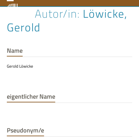
Skip
Open
Close
Löwicke,
to
content
mobile
mobile
Gerold
menu
menu
Name
Gerold Löwicke
eigentlicher Name
Pseudonym/e