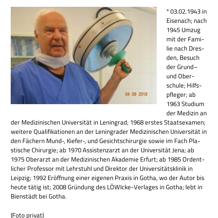
* 03.02.1943 in
Eisen­ach; nach
1945 Umzug
mit der Fami­
lie nach Dres­
den, Besuch
der Grund–
und Ober­
schule; Hilfs­
pfle­ger; ab
1963 Stu­dium
der Medi­zin an
der Medi­zi­ni­schen Uni­ver­si­tät in Lenin­grad; 1968 erstes Staats­examen;
wei­tere Qua­li­fi­ka­tio­nen an der Lenin­gra­der Medi­zi­ni­schen Uni­ver­si­tät in
den Fächern Mund‑, Kiefer‑, und Gesichts­chir­ur­gie sowie im Fach Pla­
sti­sche Chir­ur­gie; ab 1970 Assi­stenz­arzt an der Uni­ver­si­tät Jena; ab
1975 Ober­arzt an der Medi­zi­ni­schen Aka­de­mie Erfurt; ab 1985 Ordent­
li­cher Pro­fes­sor mit Lehr­stuhl und Direk­tor der Uni­ver­si­täts­kli­nik in
Leip­zig; 1992 Eröff­nung einer eige­nen Pra­xis in Gotha, wo der Autor bis
heute tätig ist; 2008 Grün­dung des LÖWIcke-Ver­la­ges in Gotha; lebt in
Bien­städt bei Gotha.
(Foto pri­vat)