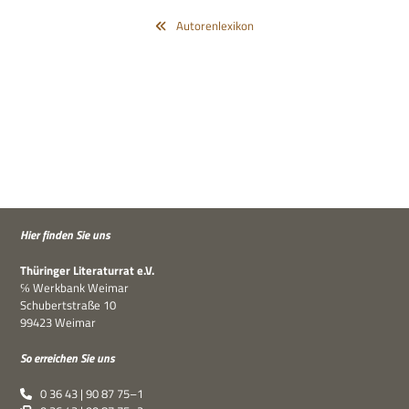
Autorenlexikon
Hier fin­den Sie uns
Thü­rin­ger Lite­ra­tur­rat e.V.
℅ Werk­bank Weimar
Schu­bert­straße 10
99423 Weimar
So errei­chen Sie uns
0 36 43 | 90 87 75–1