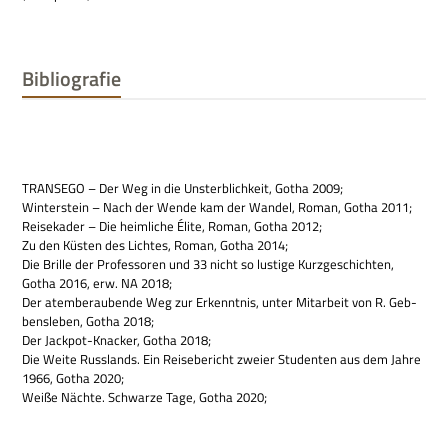
Bibliografie
TRANSEGO – Der Weg in die Unsterb­lich­keit, Gotha 2009;
Win­ter­stein – Nach der Wende kam der Wan­del, Roman, Gotha 2011;
Rei­se­ka­der – Die heim­li­che Élite, Roman, Gotha 2012;
Zu den Küsten des Lich­tes, Roman, Gotha 2014;
Die Brille der Pro­fes­so­ren und 33 nicht so lustige Kurz­ge­schich­ten,
Gotha 2016, erw. NA 2018;
Der atem­be­rau­bende Weg zur Erkennt­nis, unter Mit­ar­beit von R. Geb­
bens­le­ben, Gotha 2018;
Der Jack­pot-Knacker, Gotha 2018;
Die Weite Russ­lands. Ein Rei­se­be­richt zweier Stu­den­ten aus dem Jahre
1966, Gotha 2020;
Weiße Nächte. Schwarze Tage, Gotha 2020;