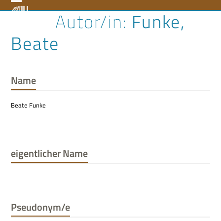
Skip
Open
Close
Funke,
to
content
mobile
mobile
Beate
menu
menu
Name
Beate Funke
eigentlicher Name
Pseudonym/e