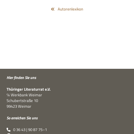
Autorenlexikon
Hier fin­den Sie uns
Thü­rin­ger Lite­ra­tur­rat e.V.
℅ Werk­bank Weimar
Schu­bert­straße 10
99423 Weimar
So errei­chen Sie uns
0 36 43 | 90 87 75–1