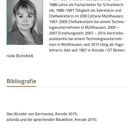
1986 Lehre als Fach­ar­bei­ter für Schreib­tech­
nik; 1986-1991 Tätig­keit als Sekre­tä­rin und
Chef­se­kre­tä­rin im VEB Cott­ana Mühl­hau­sen;
1991-2005 Chef­se­kre­tä­rin bei einem Tech­no­
lo­gie­un­ter­neh­men in Mühl­hau­sen; 2005 –
2007 Erzie­hungs­zeit; 2007 – 2014 Ver­triebs­
as­si­sten­tin bei einem Tech­no­lo­gie­un­ter­neh­
men in Mühl­hau­sen; seit 2015 tätig als Yoga­
leh­re­rin; lebt seit 1967 in Anrode / OT Bicken­
riede (Eichs­feld).
Bibliografie
Das Wun­der von Ger­mau­sia, Anrode 2015;
Jolanda und die spre­chen­den Bau­klötze, Anrode 2015;