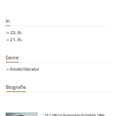
In
20. Jh.
21. Jh.
Genre
Kinderliteratur
Biografie
* 19.7.1967 in Bicken­riede (Eichs­feld); 1984-