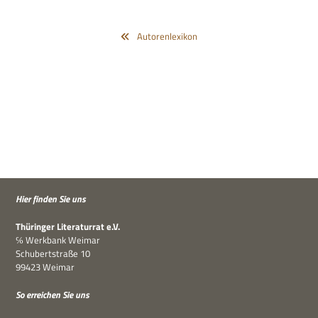
Autorenlexikon
Hier fin­den Sie uns
Thü­rin­ger Lite­ra­tur­rat e.V.
℅ Werk­bank Weimar
Schu­bert­straße 10
99423 Weimar
So errei­chen Sie uns