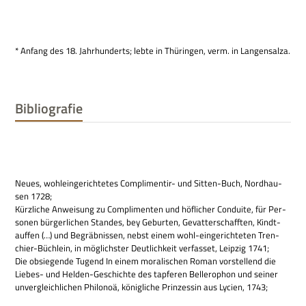
* Anfang des 18. Jahr­hun­derts; lebte in Thü­rin­gen, verm. in Langensalza.
Bibliografie
Neues, wohl­ein­ge­rich­te­tes Com­pli­men­tir- und Sit­ten-Buch, Nord­hau­
sen 1728;
Kürz­li­che Anwei­sung zu Com­pli­men­ten und höf­li­cher Con­duite, für Per­
so­nen bür­ger­li­chen Stan­des, bey Gebur­ten, Gevat­ter­schaff­ten, Kindt­
auf­fen (…) und Begräb­nis­sen, nebst einem wohl-ein­ge­rich­te­ten Tren­
chier-Büch­lein, in mög­lich­ster Deut­lich­keit ver­fas­set, Leip­zig 1741;
Die obsie­gende Tugend In einem mora­li­schen Roman vor­stel­lend die
Lie­bes- und Hel­den-Geschichte des tap­fe­ren Bel­lero­phon und sei­ner
unver­gleich­li­chen Phi­lo­noä, könig­li­che Prin­zes­sin aus Lycien, 1743;