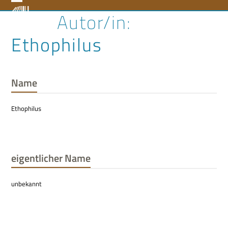
Skip
Open
Close
to
content
mobile
mobile
Ethophilus
menu
menu
Name
Ethophilus
eigentlicher Name
unbekannt