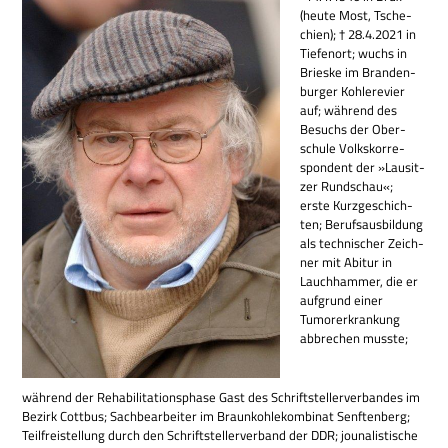
(heute Most, Tsche­
chien); † 28.4.2021 in
Tie­fen­ort; wuchs in
Brieske im Bran­den­
bur­ger Koh­le­re­vier
auf; wäh­rend des
Besuchs der Ober­
schule Volks­kor­re­
spon­dent der »Lau­sit­
zer Rund­schau«;
erste Kurz­ge­schich­
ten; Berufs­aus­bil­dung
als tech­ni­scher Zeich­
ner mit Abitur in
Lauch­ham­mer, die er
auf­grund einer
Tumor­er­kran­kung
abbre­chen musste;
wäh­rend der Reha­bi­li­ta­ti­ons­phase Gast des Schrift­stel­ler­ver­ban­des im
Bezirk Cott­bus; Sach­be­ar­bei­ter im Braun­koh­le­kom­bi­nat Senf­ten­berg;
Teil­frei­stel­lung durch den Schrift­stel­ler­ver­band der DDR; jou­na­li­sti­sche