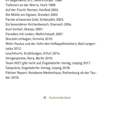
Im Gegen­wind, Erz., Mell­rich­stadt 1998.
Tie­fen­ort an der Werra, Horb 1999.
Auf der Flucht, Roman, Hün­feld 2002.
Die Mühle am Ogowe, Dres­den 2003.
Parole schwar­zes Gold, Schkeu­ditz 2003.
Ein beson­de­rer Kir­chen­be­such, Eisen­ach 2004.
Aus! Vor­bei!, Des­sau 2007.
Para­dies mit Lin­den, Mell­rich­stadt 2007.
Wur­zeln schla­gen, Grimma 2010.
Rhön-Pau­lus und der Sohn des Hof­ka­pell­mei­sters, Bad Lan­gen­
salza 2012.
Leucht­turm, Erzäh­lun­gen, Erfurt 2014.
Hirn­ge­spin­ste, Nora, Ber­lin 2016.
Team XXZ7 gibt nicht auf, Engels­dor­fer Ver­lag, Leip­zig 2017.
Salz­prä­rie, Engels­dor­fer Ver­lag, Leip­zig 2018.
Fik­ti­ver Report, Rota­bene Medi­en­haus, Rothen­burg ob der Tau­
ber 2019.
Autorenlexikon