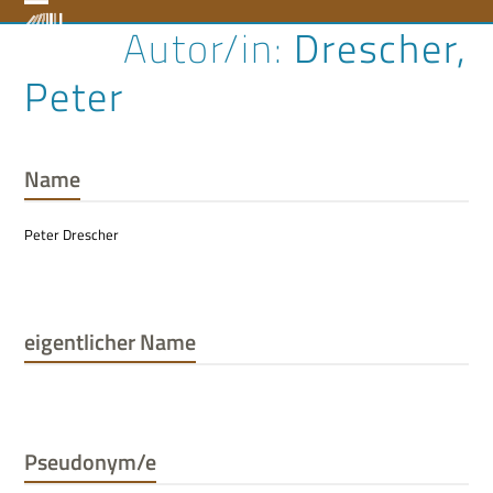
Skip
Open
Close
Drescher,
to
content
mobile
mobile
Peter
menu
menu
Name
Peter Drescher
eigentlicher Name
Pseudonym/e