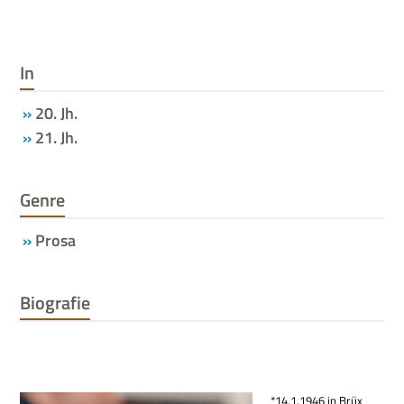
In
20. Jh.
21. Jh.
Genre
Prosa
Biografie
*14.1.1946 in Brüx