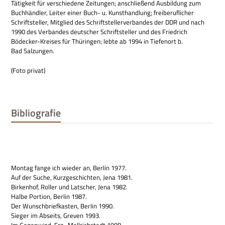
Tätig­keit für ver­schie­dene Zei­tun­gen; anschlie­ßend Aus­bil­dung zum
Buch­händ­ler, Lei­ter einer Buch- u. Kunst­hand­lung; frei­be­ruf­li­cher
Schrift­stel­ler, Mit­glied des Schrift­stel­ler­ver­ban­des der DDR und nach
1990 des Ver­ban­des deut­scher Schrift­stel­ler und des Fried­rich
Bödecker-Krei­ses für Thü­rin­gen; lebte ab 1994 in Tie­fen­ort b.
Bad Salzungen.
(Foto pri­vat)
Bibliografie
Mon­tag fange ich wie­der an, Ber­lin 1977.
Auf der Suche, Kurz­ge­schich­ten, Jena 1981.
Bir­ken­hof, Rol­ler und Lat­scher, Jena 1982.
Halbe Por­tion, Ber­lin 1987.
Der Wunsch­brief­ka­sten, Ber­lin 1990.
Sie­ger im Abseits, Gre­ven 1993.