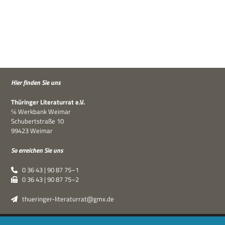
Hier fin­den Sie uns
Thü­rin­ger Lite­ra­tur­rat e.V.
℅ Werk­bank Weimar
Schu­bert­straße 10
99423 Weimar
So errei­chen Sie uns
0 36 43 | 90 87 75–1
0 36 43 | 90 87 75–2
thueringer-literaturrat@gmx.de