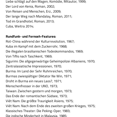
Liebe schlägt auf den Magen, Komö­die, Mit­au­tor, 1999;
Der Lord von Kenia, Roman, 2002;
Von Rei­sen und Men­schen, Erz., 2009;
Der lange Weg nach Man­da­lay, Roman, 2011;
Tod im Grand­ho­tel, Roman, 2013;
Cuba, Weitra 2014;
Rund­funk- und Fernseh-Features:
Rot-China wäh­rend der Kul­tur­re­vo­lu­tion, 1967;
Kuba im Kampf mit dem Zucker­rohr, 1968;
Die ille­ga­len bra­si­lia­ni­schen Todes­kom­man­dos, 1969;
Von Tif­lis nach Tasch­kent, 1969;
Sigu­rimi: Die all­ge­gen­wär­tige Geheim­po­li­zei Alba­ni­ens, 1970;
Zen­tral­asia­ti­sche Impres­sio­nen, 1970;
Burma: Im Land der Sehr Ruhm­rei­chen, 1970;
Bur­mas zwie­späl­ti­ger Dik­ta­tor Ne Win, 1971;
Droht in Burma ein neues Laos?, 1971;
Men­schen­fres­ser in der UNO, 1973;
Tai­wan: Zwi­schen gestern und mor­gen, 1973;
Das Ende der roman­ti­schen Süd­see, 1973;
Viêt Nam: Die größte Trau­rig­keit Asi­ens, 1975;
Viêt Nam: Nach dem Ende des zwei­ten gro­ßen Krie­ges, 1975;
Klas­si­sches Thea­ter: Die Peking-Oper, 1983;
Die indi­sche Min­der­heit in Malay­sia, 1985;