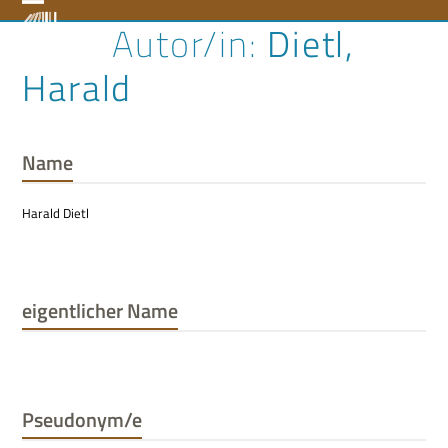
Skip
Open
Close
Dietl,
to
content
mobile
mobile
Harald
menu
menu
Name
Harald Dietl
eigentlicher Name
Pseudonym/e