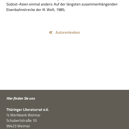
Süd­ost-Asien ein­mal anders: Auf der läng­sten zusam­men­hän­gen­den
Eisen­bahn­strecke der III. Welt, 1985;
Autorenlexikon
Hier fin­den Sie uns
Thü­rin­ger Lite­ra­tur­rat e.V.
℅ Werk­bank Weimar
Schu­bert­straße 10
99423 Weimar