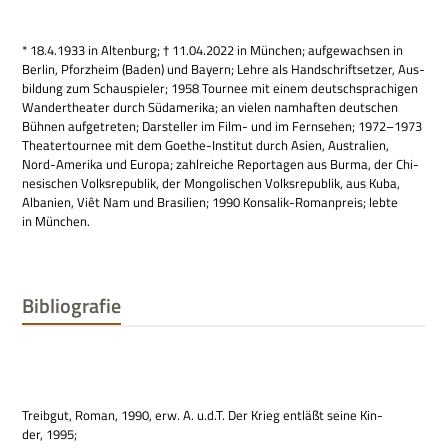
* 18.4.1933 in Alten­burg; † 11.04.2022 in Mün­chen; auf­ge­wach­sen in
Ber­lin, Pforz­heim (Baden) und Bay­ern; Lehre als Hand­schrift­set­zer, Aus­
bil­dung zum Schau­spie­ler; 1958 Tour­nee mit einem deutsch­spra­chi­gen
Wan­der­thea­ter durch Süd­ame­rika; an vie­len nam­haf­ten deut­schen
Büh­nen auf­ge­tre­ten; Dar­stel­ler im Film- und im Fern­se­hen; 1972–1973
Thea­ter­tour­nee mit dem Goe­the-Insti­tut durch Asien, Austra­lien,
Nord-Ame­rika und Europa; zahl­rei­che Repor­ta­gen aus Burma, der Chi­
ne­si­schen Volks­re­pu­blik, der Mon­go­li­schen Volks­re­pu­blik, aus Kuba,
Alba­nien, Viêt Nam und Bra­si­lien; 1990 Kon­sa­lik-Roman­preis; lebte
in München.
Bibliografie
Treib­gut, Roman, 1990, erw. A. u.d.T. Der Krieg ent­läßt seine Kin­
der, 1995;