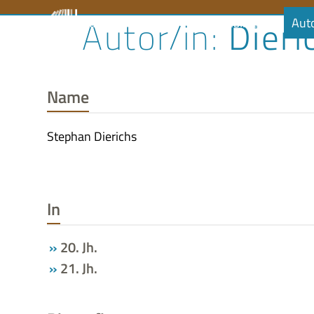
Skip
Dieri
Literaturrat
Kalender
Audiobibliothek
Aut
to
content
Name
Stephan Dierichs
In
20. Jh.
21. Jh.