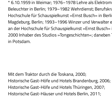
* 6.10.1959 in Wei­mar; 1976–1978 Lehre als Elek­tro­mo
Beleuch­ter in Ber­lin; 1979–1982 Wehr­dienst; Berufs­kr
Hoch­schule für Schau­spiel­kunst »Ernst Busch« in Ber­l
Mag­de­burg, Ber­lin; 1993–1996 Win­zer und Ver­wal­ter e
an der Hoch­schule für Schau­spiel­kunst »Ernst Busch« in 
2000 Inha­ber des Stu­dios »Ton­ge­schich­ten«; dane­ben Tätig
in Potsdam.
Mit dem Trak­tor durch die Tos­kana, 2000;
Histo­ri­sche Gast-Höfe und Hotels Bran­den­burg, 2006;
Histo­ri­sche Gast-Höfe und Hotels Thü­rin­gen, 2007;
Histo­ri­sche Gast-Häu­ser und Hotels Ber­lin, 2011;