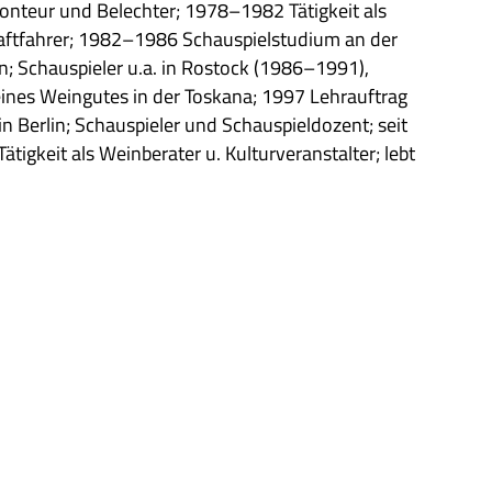
n­teur und Bel­ech­ter; 1978–1982 Tätig­keit als
aft­fah­rer; 1982–1986 Schau­spiel­stu­dium an der
in; Schau­spie­ler u.a. in Rostock (1986–1991),
ines Wein­gu­tes in der Tos­kana; 1997 Lehr­auf­trag
Ber­lin; Schau­spie­ler und Schau­spiel­do­zent; seit
­keit als Wein­be­ra­ter u. Kul­tur­ver­an­stal­ter; lebt