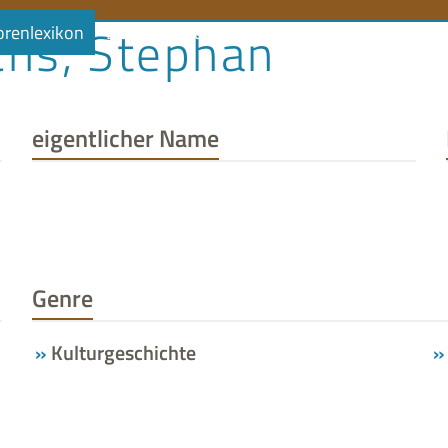
chs, Stephan
orenlexikon
Literaturlandschaft
Literaturland Thüringe
eigentlicher Name
Genre
Kulturgeschichte