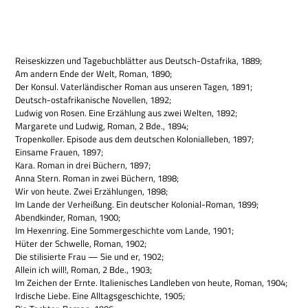
Rei­se­skiz­zen und Tage­buch­blät­ter aus Deutsch-Ost­afrika, 1889;
Am andern Ende der Welt, Roman, 1890;
Der Kon­sul. Vater­län­di­scher Roman aus unse­ren Tagen, 1891;
Deutsch-ost­afri­ka­ni­sche Novel­len, 1892;
Lud­wig von Rosen. Eine Erzäh­lung aus zwei Wel­ten, 1892;
Mar­ga­rete und Lud­wig, Roman, 2 Bde., 1894;
Tro­pen­kol­ler. Epi­sode aus dem deut­schen Kolo­ni­al­le­ben, 1897;
Ein­same Frauen, 1897;
Kara. Roman in drei Büchern, 1897;
Anna Stern. Roman in zwei Büchern, 1898;
Wir von heute. Zwei Erzäh­lun­gen, 1898;
Im Lande der Ver­hei­ßung. Ein deut­scher Kolo­nial-Roman, 1899;
Abend­kin­der, Roman, 1900;
Im Hexen­ring. Eine Som­mer­ge­schichte vom Lande, 1901;
Hüter der Schwelle, Roman, 1902;
Die sti­li­sierte Frau — Sie und er, 1902;
Allein ich will!, Roman, 2 Bde., 1903;
Im Zei­chen der Ernte. Ita­lie­ni­sches Land­le­ben von heute, Roman, 1904;
Irdi­sche Liebe. Eine All­tags­ge­schichte, 1905;