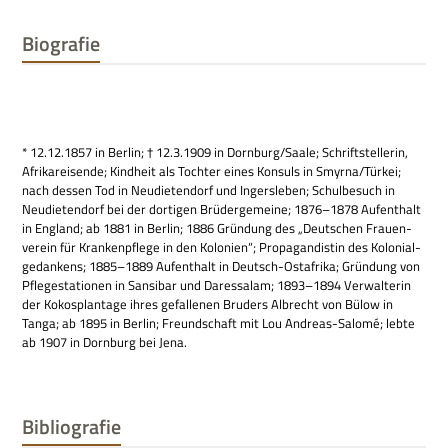
Biografie
* 12.12.1857 in Ber­lin; † 12.3.1909 in Dornburg/Saale; Schrift­stel­le­rin,
Afri­ka­rei­sende; Kind­heit als Toch­ter eines Kon­suls in Smyrna/Türkei;
nach des­sen Tod in Neu­die­ten­dorf und Ingers­le­ben; Schul­be­such in
Neu­die­ten­dorf bei der dor­ti­gen Brü­der­ge­meine; 1876–1878 Auf­ent­halt
in Eng­land; ab 1881 in Ber­lin; 1886 Grün­dung des „Deut­schen Frau­en­
ver­ein für Kran­ken­pflege in den Kolo­nien“; Pro­pa­gan­di­stin des Kolo­ni­al­
ge­dan­kens; 1885–1889 Auf­ent­halt in Deutsch-Ost­afrika; Grün­dung von
Pfle­ge­sta­tio­nen in San­si­bar und Dar­essa­lam; 1893–1894 Ver­wal­te­rin
der Kokos­plan­tage ihres gefal­le­nen Bru­ders Albrecht von Bülow in
Tanga; ab 1895 in Ber­lin; Freund­schaft mit Lou Andreas-Salomé; lebte
ab 1907 in Dorn­burg bei Jena.
Bibliografie