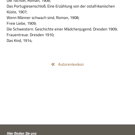
Die Toch­ter, Roman, 1906;
Das Por­tu­gie­sen­schloß. Eine Erzäh­lung von der ost­afri­ka­ni­schen
Küste, 1907;
Wenn Män­ner schwach sind, Roman, 1908;
Freie Liebe, 1909;
Die Schwe­stern. Geschichte einer Mäd­chen­ju­gend. Dres­den 1909;
Frau­en­treue. Dres­den 1910;
Das Kind, 1914;
Autorenlexikon
Hier fin­den Sie uns