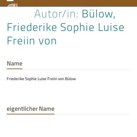
Skip
Open
Close
Bülow,
to
content
mobile
mobile
Friederike Sophie Luise
menu
menu
Freiin von
Name
Friederike Sophie Luise Freiin von Bülow
eigentlicher Name