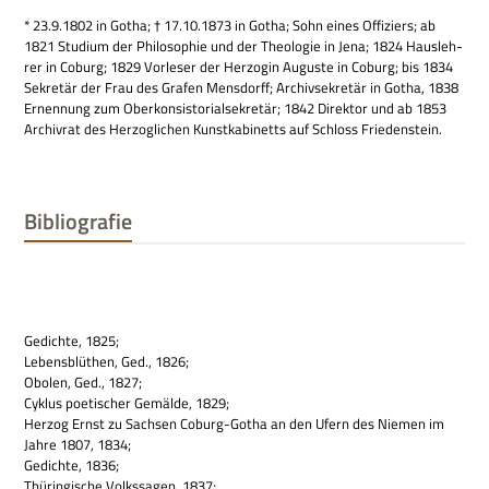
* 23.9.1802 in Gotha; † 17.10.1873 in Gotha; Sohn eines Offi­ziers; ab
1821 Stu­dium der Phi­lo­so­phie und der Theo­lo­gie in Jena; 1824 Haus­leh­
rer in Coburg; 1829 Vor­le­ser der Her­zo­gin Augu­ste in Coburg; bis 1834
Sekre­tär der Frau des Gra­fen Mens­dorff; Archiv­se­kre­tär in Gotha, 1838
Ernen­nung zum Ober­kon­si­sto­ri­al­se­kre­tär; 1842 Direk­tor und ab 1853
Archiv­rat des Her­zog­li­chen Kunst­ka­bi­netts auf Schloss Friedenstein.
Bibliografie
Gedichte, 1825;
Lebens­blüt­hen, Ged., 1826;
Obo­len, Ged., 1827;
Cyklus poe­ti­scher Gemälde, 1829;
Her­zog Ernst zu Sach­sen Coburg-Gotha an den Ufern des Nie­men im
Jahre 1807, 1834;
Gedichte, 1836;
Thü­rin­gi­sche Volks­sa­gen, 1837;