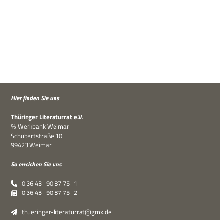
Hier fin­den Sie uns
Thü­rin­ger Lite­ra­tur­rat e.V.
℅ Werk­bank Weimar
Schu­bert­straße 10
99423 Weimar
So errei­chen Sie uns
0 36 43 | 90 87 75–1
0 36 43 | 90 87 75–2
thueringer-literaturrat@gmx.de