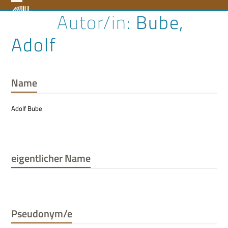
Skip
Open
Close
Bube,
to
content
mobile
mobile
Adolf
menu
menu
Name
Adolf Bube
eigentlicher Name
Pseudonym/e