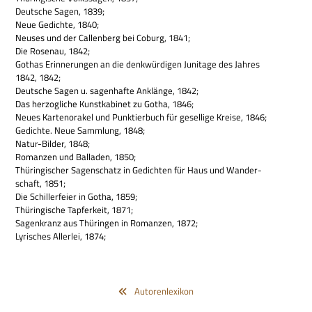
Deut­sche Sagen, 1839;
Neue Gedichte, 1840;
Neu­ses und der Cal­len­berg bei Coburg, 1841;
Die Rose­nau, 1842;
Gothas Erin­ne­run­gen an die denk­wür­di­gen Juni­tage des Jah­res
1842, 1842;
Deut­sche Sagen u. sagen­hafte Anklänge, 1842;
Das her­zog­li­che Kunst­ka­bi­net zu Gotha, 1846;
Neues Kar­te­n­ora­kel und Punk­tier­buch für gesel­lige Kreise, 1846;
Gedichte. Neue Samm­lung, 1848;
Natur-Bil­der, 1848;
Roman­zen und Bal­la­den, 1850;
Thü­rin­gi­scher Sagen­schatz in Gedich­ten für Haus und Wan­der­
schaft, 1851;
Die Schil­ler­feier in Gotha, 1859;
Thü­rin­gi­sche Tap­fer­keit, 1871;
Sagen­kranz aus Thü­rin­gen in Roman­zen, 1872;
Lyri­sches Aller­lei, 1874;
Autorenlexikon