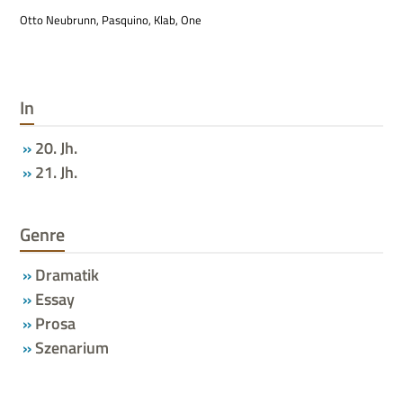
Otto Neu­brunn, Pas­quino, Klab, One
In
20. Jh.
21. Jh.
Genre
Dramatik
Essay
Prosa
Szenarium