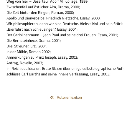
Weg von hier – Deser­teur Adolf M., Col­lage, 1999;
Zwi­schen­fall auf öst­li­cher Alm, Drama, 2000;
Die Zeit hin­ter den Rin­gen, Roman, 2000;
Apollo und Dio­ny­sos bei Fried­rich Nietz­sche, Essay, 2000;
Wir phi­lo­so­phie­ren, denn wir sind Deut­sche. Aleksis Kivi und sein Stück
„Bier­fahrt nach Schleu­sin­gen“, Essay, 2001;
Der Car­lo­li­nen­mann – Jean Paul und seine drei Frauen, Essay, 2001;
Die Bernst­ein­hexe, Drama, 2001;
Drei Streu­ner, Erz., 2001;
In der Mühle, Roman 2002;
Anmer­kun­gen zu Prinz Joseph, Essay, 2002;
Antrag, Novelle, 2003;
Im Reich des Idea­len. Erste Skizze über einige selbst­bio­gra­phi­sche Auf­
schlüsse Carl Barths und seine innere Ver­fas­sung, Essay, 2003.
Autorenlexikon