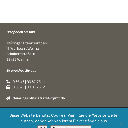
Hier fin­den Sie uns
Thü­rin­ger Lite­ra­tur­rat e.V.
℅ Werk­bank Weimar
Schu­bert­straße 10
99423 Weimar
So errei­chen Sie uns
0 36 43 | 90 87 75–1
0 36 43 | 90 87 75–2
thueringer-literaturrat@gmx.de
Thüringer Literaturrat e.V. | © 2019–2026 ·
XPDT : Marken &
Diese Website benutzt Cookies. Wenn Sie die Website weiter
Kommunikation
|
Impressum
·
Datenschutz
nutzen, gehen wir von Ihrem Einverständnis aus.