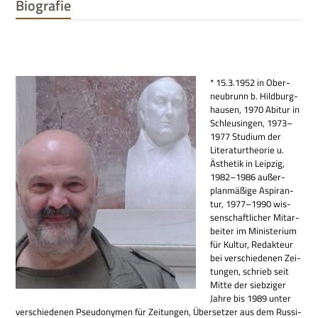
Biografie
* 15.3.1952 in Ober­
neu­brunn b. Hild­burg­
hau­sen, 1970 Abitur in
Schleu­sin­gen, 1973–
1977 Stu­dium der
Lite­ra­tur­theo­rie u.
Ästhe­tik in Leip­zig,
1982–1986 außer­
plan­mä­ßige Aspi­ran­
tur, 1977–1990 wis­
sen­schaft­li­cher Mit­ar­
bei­ter im Mini­ste­rium
für Kul­tur, Redak­teur
bei ver­schie­de­nen Zei­
tun­gen, schrieb seit
Mitte der sieb­zi­ger
Jahre bis 1989 unter
ver­schie­de­nen Pseud­ony­men für Zei­tun­gen, Über­set­zer aus dem Rus­si­