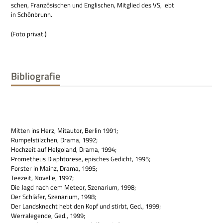
schen, Fran­zö­si­schen und Eng­li­schen, Mit­glied des VS, lebt
in Schönbrunn.
(Foto pri­vat.)
Bibliografie
Mit­ten ins Herz, Mit­au­tor, Ber­lin 1991;
Rum­pel­stilz­chen, Drama, 1992;
Hoch­zeit auf Hel­go­land, Drama, 1994;
Pro­me­theus Diaph­to­rese, epi­sches Gedicht, 1995;
For­ster in Mainz, Drama, 1995;
Tee­zeit, Novelle, 1997;
Die Jagd nach dem Meteor, Sze­na­rium, 1998;
Der Schlä­fer, Sze­na­rium, 1998;
Der Lands­knecht hebt den Kopf und stirbt, Ged., 1999;
Wer­ra­le­gende, Ged., 1999;