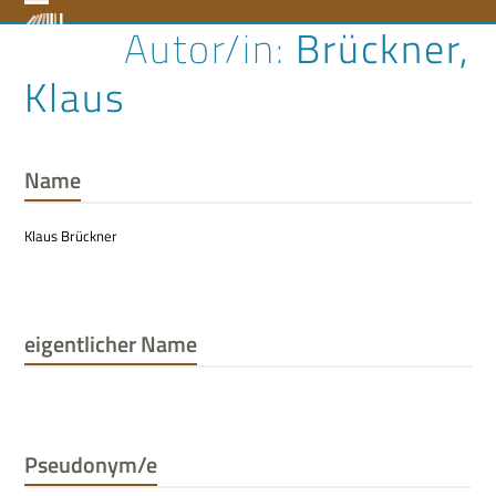
Skip
Open
Close
Brückner,
to
content
mobile
mobile
Klaus
menu
menu
Name
Klaus Brückner
eigentlicher Name
Pseudonym/e