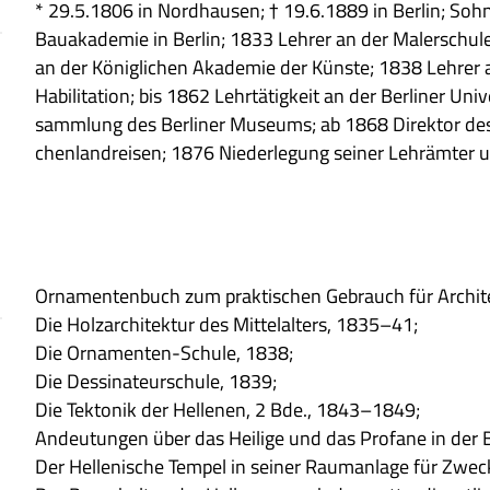
* 29.5.1806 in Nord­hau­sen; † 19.6.1889 in Ber­lin; Sohn
Bau­aka­de­mie in Ber­lin; 1833 Leh­rer an der Maler­schule 
an der König­li­chen Aka­de­mie der Kün­ste; 1838 Leh­rer 
Habi­li­ta­tion; bis 1862 Lehr­tä­tig­keit an der Ber­li­ner Uni
samm­lung des Ber­li­ner Muse­ums; ab 1868 Direk­tor des 
chen­land­rei­sen; 1876 Nie­der­le­gung sei­ner Lehr­äm­t
Orna­men­ten­buch zum prak­ti­schen Gebrauch für Archi­te
Die Holz­ar­chi­tek­tur des Mit­tel­al­ters, 1835–41;
Die Orna­men­ten-Schule, 1838;
Die Des­si­na­teur­schule, 1839;
Die Tek­to­nik der Hel­le­nen, 2 Bde., 1843–1849;
Andeu­tun­gen über das Hei­lige und das Pro­fane in der B
Der Hel­le­ni­sche Tem­pel in sei­ner Raum­an­lage für Zwe