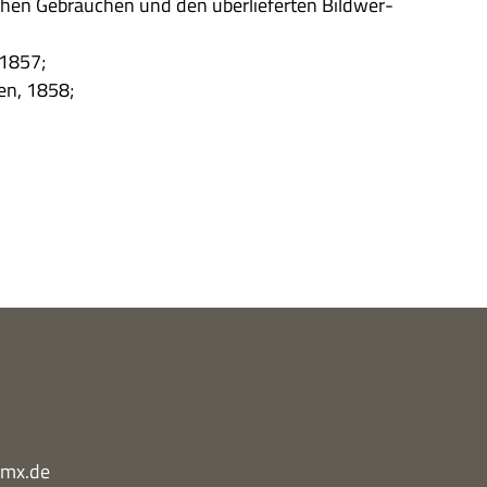
­chen Gebräu­chen und den über­lie­fer­ten Bild­wer­
, 1857;
gen, 1858;
gmx.de