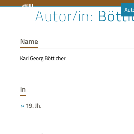
Skip
Bötti
Literaturrat
Kalender
Audiobibliothek
Aut
to
content
Name
Karl Georg Bötticher
In
19. Jh.