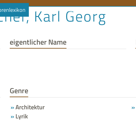
cher, Karl Georg
orenlexikon
Literaturlandschaft
Literaturland Thüringe
eigentlicher Name
Genre
Architektur
Lyrik