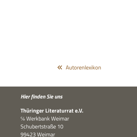
Autorenlexikon
Hier fin­den Sie uns
Thü­rin­ger Lite­ra­tur­rat e.V.
℅ Werk­bank Weimar
Schu­bert­straße 10
99423 Weimar