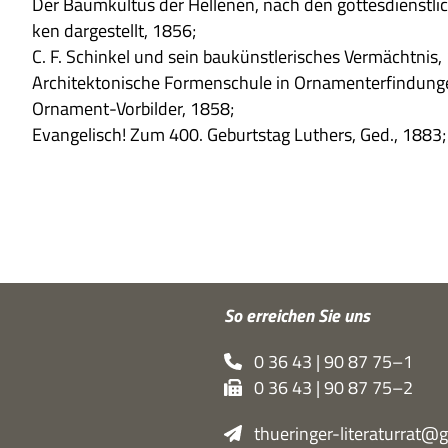
Der Baum­kul­tus der Hel­le­nen, nach den got­tes­dienst­li
ken dar­ge­stellt, 1856;
C. F. Schin­kel und sein bau­künst­le­ri­sches Ver­mächt­nis
Archi­tek­to­ni­sche For­men­schule in Orna­men­ter­fin­dun­
Orna­ment-Vor­bil­der, 1858;
Evan­ge­lisch! Zum 400. Geburts­tag Luthers, Ged., 1883;
So errei­chen Sie uns
0 36 43 | 90 87 75–1
0 36 43 | 90 87 75–2
thueringer-literaturrat@