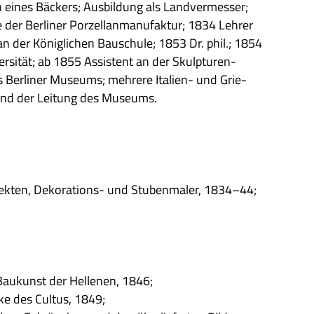
 eines Bäckers; Aus­bil­dung als Land­ver­mes­ser;
der Ber­li­ner Por­zel­lan­ma­nu­fak­tur; 1834 Leh­rer
an der König­li­chen Bau­schule; 1853 Dr. phil.; 1854
­ver­si­tät; ab 1855 Assi­stent an der Skulp­tu­ren­
Ber­li­ner Muse­ums; meh­rere Ita­lien- und Grie­
er und der Lei­tung des Museums.
k­ten, Deko­ra­ti­ons- und Stu­ben­ma­ler, 1834–44;
au­kunst der Hel­le­nen, 1846;
cke des Cul­tus, 1849;