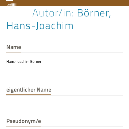
Skip
Open
Close
Börner,
to
content
mobile
mobile
Hans-Joachim
menu
menu
Name
Hans-Joachim Börner
eigentlicher Name
Pseudonym/e