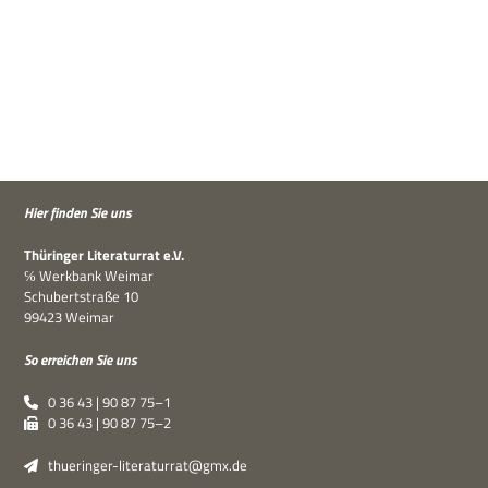
Hier fin­den Sie uns
Thü­rin­ger Lite­ra­tur­rat e.V.
℅ Werk­bank Weimar
Schu­bert­straße 10
99423 Weimar
So errei­chen Sie uns
0 36 43 | 90 87 75–1
0 36 43 | 90 87 75–2
thueringer-literaturrat@gmx.de