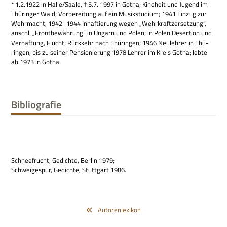
* 1.2.1922 in Halle/Saale, † 5.7. 1997 in Gotha; Kind­heit und Jugend im
Thü­rin­ger Wald; Vor­be­rei­tung auf ein Musik­stu­dium; 1941 Ein­zug zur
Wehr­macht, 1942–1944 Inhaf­tie­rung wegen „Wehr­kraft­zer­set­zung“,
anschl. „Front­be­wäh­rung“ in Ungarn und Polen; in Polen Deser­tion und
Ver­haf­tung, Flucht; Rück­kehr nach Thü­rin­gen; 1946 Neu­leh­rer in Thü­
rin­gen, bis zu sei­ner Pen­sio­nie­rung 1978 Leh­rer im Kreis Gotha; lebte
ab 1973 in Gotha.
Bibliografie
Schnee­frucht, Gedichte, Ber­lin 1979;
Schwei­ge­spur, Gedichte, Stutt­gart 1986.
Autorenlexikon