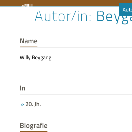
Skip
Beyga
Literaturrat
Kalender
Audiobibliothek
Aut
to
content
Name
Willy Beygang
In
20. Jh.
Biografie