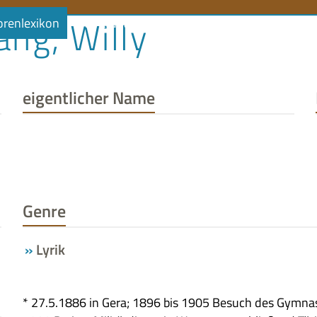
ng, Willy
orenlexikon
Literaturlandschaft
Literaturland Thüringe
eigentlicher Name
Genre
Lyrik
* 27.5.1886 in Gera; 1896 bis 1905 Besuch des Gym­na­si