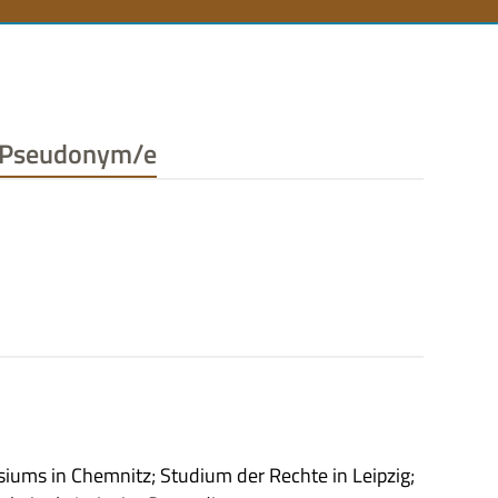
n
Pseudonym/e
­ums in Chem­nitz; Stu­dium der Rechte in Leip­zig;