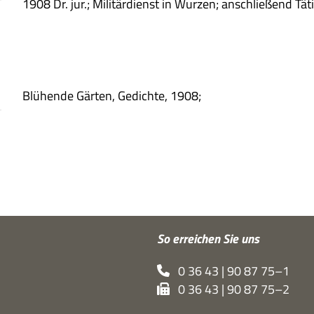
1908 Dr. jur.; Mili­tär­dienst in Wur­zen; anschlie­ßend Täti
Blü­hende Gär­ten, Gedichte, 1908;
So errei­chen Sie uns
0 36 43 | 90 87 75–1
0 36 43 | 90 87 75–2