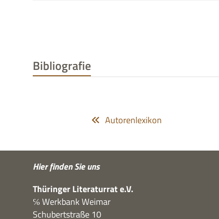
Bibliografie
Autorenlexikon
Hier fin­den Sie uns
Thü­rin­ger Lite­ra­tur­rat e.V.
℅ Werk­bank Weimar
Schu­bert­straße 10