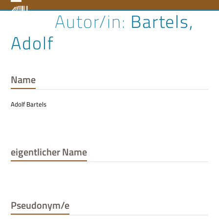
Skip
Open
Close
Bartels,
to
content
mobile
mobile
Adolf
menu
menu
Name
Adolf Bartels
eigentlicher Name
Pseudonym/e