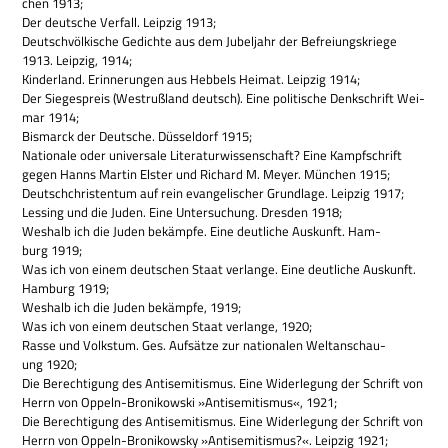
chen 1913;
Der deut­sche Ver­fall. Leip­zig 1913;
Deutsch­völ­ki­sche Gedichte aus dem Jubel­jahr der Befrei­ungs­kriege
1913. Leip­zig, 1914;
Kin­der­land. Erin­ne­run­gen aus Heb­bels Hei­mat. Leip­zig 1914;
Der Sie­ges­preis (West­ruß­land deutsch). Eine poli­ti­sche Denk­schrift Wei­
mar 1914;
Bis­marck der Deut­sche. Düs­sel­dorf 1915;
Natio­nale oder uni­ver­sale Lite­ra­tur­wis­sen­schaft? Eine Kampf­schrift
gegen Hanns Mar­tin Elster und Richard M. Meyer. Mün­chen 1915;
Deutsch­chri­sten­tum auf rein evan­ge­li­scher Grund­lage. Leip­zig 1917;
Les­sing und die Juden. Eine Unter­su­chung. Dres­den 1918;
Wes­halb ich die Juden bekämpfe. Eine deut­li­che Aus­kunft. Ham­
burg 1919;
Was ich von einem deut­schen Staat ver­lange. Eine deut­li­che Aus­kunft.
Ham­burg 1919;
Wes­halb ich die Juden bekämpfe, 1919;
Was ich von einem deut­schen Staat ver­lange, 1920;
Rasse und Volks­tum. Ges. Auf­sätze zur natio­na­len Welt­an­schau­
ung 1920;
Die Berech­ti­gung des Anti­se­mi­tis­mus. Eine Wider­le­gung der Schrift von
Herrn von Oppeln-Bro­ni­kow­ski »Anti­se­mi­tis­mus«, 1921;
Die Berech­ti­gung des Anti­se­mi­tis­mus. Eine Wider­le­gung der Schrift von
Herrn von Oppeln-Bro­ni­kow­sky »Anti­se­mi­tis­mus?«. Leip­zig 1921;