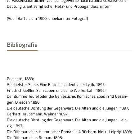
tur­wis­sen­schaft­li­cher Nach­schla­ge­werke nach natio­nal­so­zia­li­sti­scher
Deu­tung u. anti­se­mi­ti­scher Hetz- und Propagandaschriften.
(Adolf Bartels um 1900, unbe­kann­ter Fotograf)
Bibliografie
Gedichte, 1889;
Aus tief­ster Seele. Eine Blü­ten­lese deut­scher Lyrik, 1895;
Fried­rich Geß­ler. Sein Leben und seine Werke. Lahr 1892;
Der dumme Teu­fel oder die Genie­su­che. Komi­sches Epos in 12 Gesän­
gen. Dres­den 1896;
Die deut­sche Dich­tung der Gegen­wart. Die Alten und die Jun­gen, 1897;
Ger­hart Haupt­mann. Wei­mar 1897;
Die deut­sche Dich­tung der Gegen­wart. Die Alten und die Jun­gen. Leip­
zig, 1897;
Die Dith­marscher. Histo­ri­scher Roman in 4 Büchern. Kiel u. Leip­zig 1898;
Die Dith­marscher, Roman, 1898;