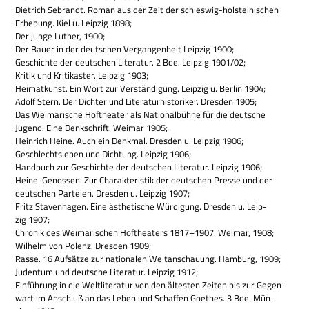
Diet­rich Sebrandt. Roman aus der Zeit der schles­wig-hol­stei­ni­schen
Erhe­bung. Kiel u. Leip­zig 1898;
Der junge Luther, 1900;
Der Bauer in der deut­schen Ver­gan­gen­heit Leip­zig 1900;
Geschichte der deut­schen Lite­ra­tur. 2 Bde. Leip­zig 1901/02;
Kri­tik und Kri­tik­aster. Leip­zig 1903;
Hei­mat­kunst. Ein Wort zur Ver­stän­di­gung. Leip­zig u. Ber­lin 1904;
Adolf Stern. Der Dich­ter und Lite­ra­tur­hi­sto­ri­ker. Dres­den 1905;
Das Wei­ma­ri­sche Hof­thea­ter als Natio­nal­bühne für die deut­sche
Jugend. Eine Denk­schrift. Wei­mar 1905;
Hein­rich Heine. Auch ein Denk­mal. Dres­den u. Leip­zig 1906;
Geschlechts­le­ben und Dich­tung. Leip­zig 1906;
Hand­buch zur Geschichte der deut­schen Lite­ra­tur. Leip­zig 1906;
Heine-Genos­sen. Zur Cha­rak­te­ri­stik der deut­schen Presse und der
deut­schen Par­teien. Dres­den u. Leip­zig 1907;
Fritz Sta­ven­ha­gen. Eine ästhe­ti­sche Wür­di­gung. Dres­den u. Leip­
zig 1907;
Chro­nik des Wei­ma­ri­schen Hof­thea­ters 1817–1907. Wei­mar, 1908;
Wil­helm von Polenz. Dres­den 1909;
Rasse. 16 Auf­sätze zur natio­na­len Welt­an­schau­ung. Ham­burg, 1909;
Juden­tum und deut­sche Lite­ra­tur. Leip­zig 1912;
Ein­füh­rung in die Welt­li­te­ra­tur von den älte­sten Zei­ten bis zur Gegen­
wart im Anschluß an das Leben und Schaf­fen Goe­thes. 3 Bde. Mün­