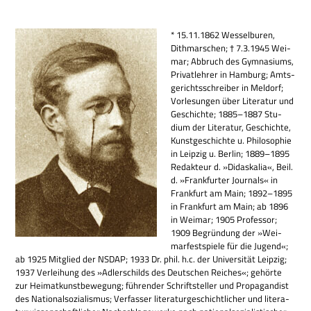
* 15.11.1862 Wes­sel­bu­ren,
Dith­mar­schen; † 7.3.1945 Wei­
mar; Abbruch des Gym­na­si­ums,
Pri­vat­leh­rer in Ham­burg; Amts­
ge­richts­schrei­ber in Mel­dorf;
Vor­le­sun­gen über Lite­ra­tur und
Geschichte; 1885–1887 Stu­
dium der Lite­ra­tur, Geschichte,
Kunst­ge­schichte u. Phi­lo­so­phie
in Leip­zig u. Ber­lin; 1889–1895
Redak­teur d. »Didas­ka­lia«, Beil.
d. »Frank­fur­ter Jour­nals« in
Frank­furt am Main; 1892–1895
in Frank­furt am Main; ab 1896
in Wei­mar; 1905 Pro­fes­sor;
1909 Begrün­dung der »Wei­
mar­fest­spiele für die Jugend«;
ab 1925 Mit­glied der NSDAP; 1933 Dr. phil. h.c. der Uni­ver­si­tät Leip­zig;
1937 Ver­lei­hung des »Adler­schilds des Deut­schen Rei­ches«; gehörte
zur Hei­mat­kunst­be­we­gung; füh­ren­der Schrift­stel­ler und Pro­pa­gan­dist
des Natio­nal­so­zia­lis­mus; Ver­fas­ser lite­ra­tur­ge­schicht­li­cher und lite­ra­