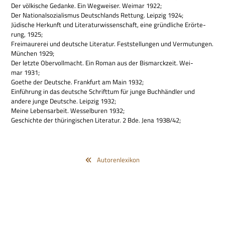
Der völ­ki­sche Gedanke. Ein Weg­wei­ser. Wei­mar 1922;
Der Natio­nal­so­zia­lis­mus Deutsch­lands Ret­tung. Leip­zig 1924;
Jüdi­sche Her­kunft und Lite­ra­tur­wis­sen­schaft, eine gründ­li­che Erör­te­
rung, 1925;
Frei­mau­re­rei und deut­sche Lite­ra­tur. Fest­stel­lun­gen und Ver­mu­tun­gen.
Mün­chen 1929;
Der letzte Ober­voll­macht. Ein Roman aus der Bis­marck­zeit. Wei­
mar 1931;
Goe­the der Deut­sche. Frank­furt am Main 1932;
Ein­füh­rung in das deut­sche Schrift­tum für junge Buch­händ­ler und
andere junge Deut­sche. Leip­zig 1932;
Meine Lebens­ar­beit. Wes­sel­bu­ren 1932;
Geschichte der thü­rin­gi­schen Lite­ra­tur. 2 Bde. Jena 1938/42;
Autorenlexikon