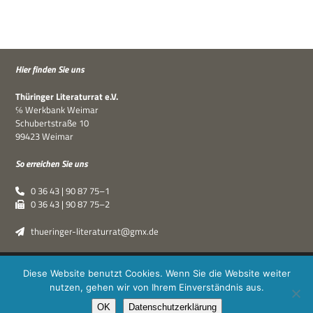
Hier fin­den Sie uns
Thü­rin­ger Lite­ra­tur­rat e.V.
℅ Werk­bank Weimar
Schu­bert­straße 10
99423 Weimar
So errei­chen Sie uns
0 36 43 | 90 87 75–1
0 36 43 | 90 87 75–2
thueringer-literaturrat@gmx.de
Thüringer Literaturrat e.V. | © 2019–2026 ·
XPDT : Marken &
Diese Website benutzt Cookies. Wenn Sie die Website weiter
Kommunikation
|
Impressum
·
Datenschutz
nutzen, gehen wir von Ihrem Einverständnis aus.
OK
Datenschutzerklärung