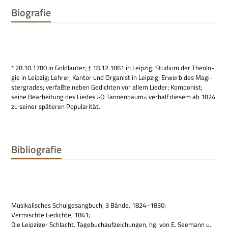
Biografie
* 28.10.1780 in Gold­lau­ter; † 18.12.1861 in Leip­zig; Stu­dium der Theo­lo­
gie in Leip­zig; Leh­rer, Kan­tor und Orga­nist in Leip­zig; Erwerb des Magi­
ster­gra­des; ver­faßte neben Gedich­ten vor allem Lie­der; Kom­po­nist;
seine Bear­bei­tung des Lie­des »O Tan­nen­baum« ver­half die­sem ab 1824
zu sei­ner spä­te­ren Popularität.
Bibliografie
Musi­ka­li­sches Schul­ge­sang­buch, 3 Bände, 1824–1830;
Ver­mischte Gedichte, 1841;
Die Leip­zi­ger Schlacht. Tage­buch­auf­zei­chun­gen, hg. von E. See­mann u.