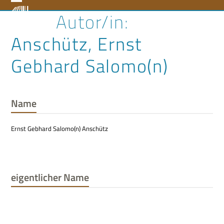
Skip
Open
Close
to
content
mobile
mobile
Anschütz, Ernst
menu
menu
Gebhard Salomo(n)
Name
Ernst Gebhard Salomo(n) Anschütz
eigentlicher Name