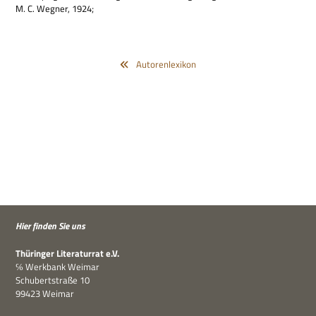
M. C. Weg­ner, 1924;
Autorenlexikon
Hier fin­den Sie uns
Thü­rin­ger Lite­ra­tur­rat e.V.
℅ Werk­bank Weimar
Schu­bert­straße 10
99423 Weimar