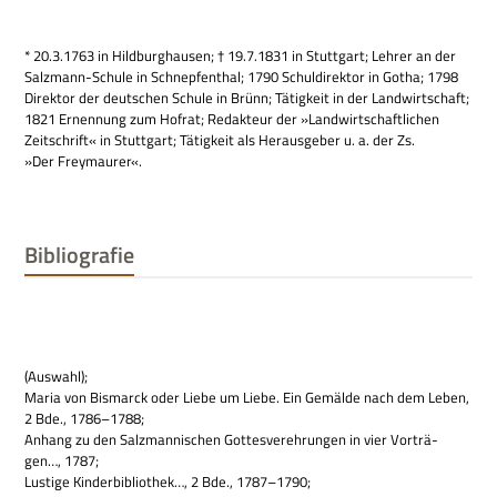
* 20.3.1763 in Hild­burg­hau­sen; † 19.7.1831 in Stutt­gart; Leh­rer an der
Salz­mann-Schule in Schnep­fen­thal; 1790 Schul­di­rek­tor in Gotha; 1798
Direk­tor der deut­schen Schule in Brünn; Tätig­keit in der Land­wirt­schaft;
1821 Ernen­nung zum Hof­rat; Redak­teur der »Land­wirt­schaft­li­chen
Zeit­schrift« in Stutt­gart; Tätig­keit als Her­aus­ge­ber u. a. der Zs.
»Der Freymaurer«.
Bibliografie
(Aus­wahl);
Maria von Bis­marck oder Liebe um Liebe. Ein Gemälde nach dem Leben,
2 Bde., 1786–1788;
Anhang zu den Salz­man­ni­schen Got­tes­ver­eh­run­gen in vier Vor­trä­
gen…, 1787;
Lustige Kin­der­bi­blio­thek…, 2 Bde., 1787–1790;