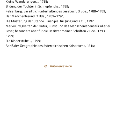
Kleine Wan­de­run­gen…, 1788;
Bil­dung der Töch­ter in Schnep­fen­thal, 1789;
Fel­sen­burg. Ein sitt­lich unter­hal­ten­des Lese­buch, 3 Bde., 1788–1789;
Der Mäd­chen­freund, 2 Bde., 1789–1791;
Die Muste­rung der Stände. Eins Spiel für Jung und Alt…, 1792;
Merk­wür­dig­kei­ten der Natur, Kunst und des Men­schen­le­bens für aller­lei
Leser, beson­ders aber für die Besit­zer mei­ner Schrif­ten 2 Bde., 1798–
1799;
Die Kin­der­stube…, 1799;
Abriß der Geo­gra­phie des öster­rei­chi­schen Kai­ser­tums, 1814;
Autorenlexikon