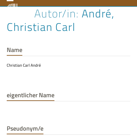
Skip
Open
Close
André,
to
content
mobile
mobile
Christian Carl
menu
menu
Name
Christian Carl André
eigentlicher Name
Pseudonym/e