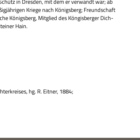
 Schütz in Dres­den, mit dem er ver­wandt war; ab
ig­jäh­ri­gen Kriege nach Königs­berg; Freund­schaft
e Königs­berg, Mit­glied des Kön­gis­ber­ger Dich­
tei­ner Hain.
ter­krei­ses, hg. R. Eit­ner, 1884;