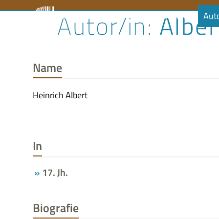
Skip
Alber
Literaturrat
Kalender
Audiobibliothek
Aut
to
content
Name
Heinrich Albert
In
17. Jh.
Biografie