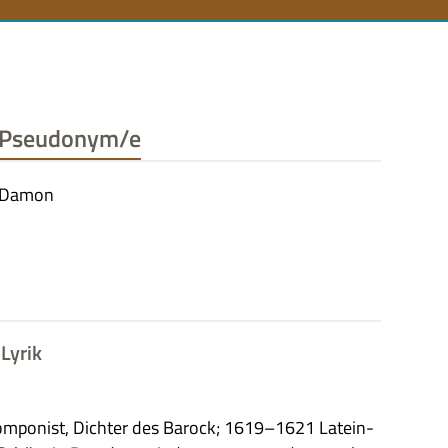
n
Pseudonym/e
Damon
Lyrik
Kom­po­nist, Dich­ter des Barock; 1619–1621 Latein­