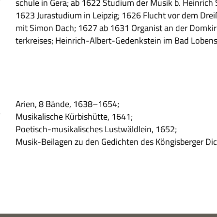
schule in Gera; ab 1622 Stu­dium der Musik b. Hein­rich
1623 Jura­stu­dium in Leip­zig; 1626 Flucht vor dem Drei­ß
mit Simon Dach; 1627 ab 1631 Orga­nist an der Dom­kir­ch
ter­krei­ses; Hein­rich-Albert-Gedenk­stein im Bad Loben­s
Arien, 8 Bände, 1638–1654;
Musi­ka­li­sche Kür­bis­hütte, 1641;
Poe­tisch-musi­ka­li­sches Lust­wäld­lein, 1652;
Musik-Bei­la­gen zu den Gedich­ten des Kön­gis­ber­ger Dich­