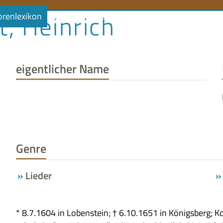
t, Heinrich
orenlexikon
Literaturlandschaft
Literaturland Thüringe
eigentlicher Name
Genre
Lieder
* 8.7.1604 in Loben­stein; † 6.10.1651 in Königs­berg; 