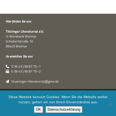
Hier fin­den Sie uns
Thü­rin­ger Lite­ra­tur­rat e.V.
℅ Werk­bank Weimar
Schu­bert­straße 10
99423 Weimar
So errei­chen Sie uns
0 36 43 | 90 87 75–1
0 36 43 | 90 87 75–2
thueringer-literaturrat@gmx.de
Thüringer Literaturrat e.V. | © 2019–2026 ·
XPDT : Marken &
Diese Website benutzt Cookies. Wenn Sie die Website weiter
Kommunikation
|
Impressum
·
Datenschutz
nutzen, gehen wir von Ihrem Einverständnis aus.
OK
Datenschutzerklärung