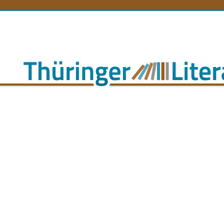
orenlexikon
Literaturlandschaft
Literaturland Thüringe