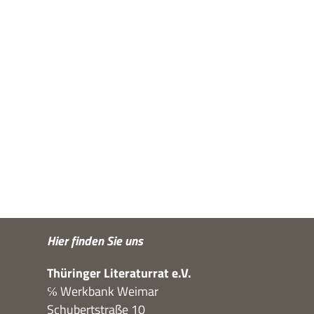
Hier fin­den Sie uns
Thü­rin­ger Lite­ra­tur­rat e.V.
℅ Werk­bank Weimar
Schu­bert­straße 10