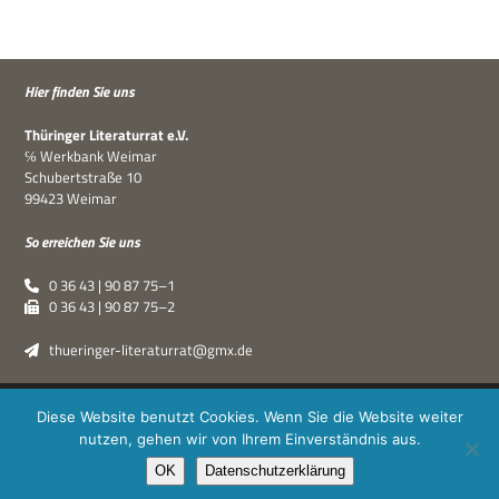
Hier fin­den Sie uns
Thü­rin­ger Lite­ra­tur­rat e.V.
℅ Werk­bank Weimar
Schu­bert­straße 10
99423 Weimar
So errei­chen Sie uns
0 36 43 | 90 87 75–1
0 36 43 | 90 87 75–2
thueringer-literaturrat@gmx.de
Thüringer Literaturrat e.V. | © 2019–2026 ·
XPDT : Marken &
Diese Website benutzt Cookies. Wenn Sie die Website weiter
Kommunikation
|
Impressum
·
Datenschutz
nutzen, gehen wir von Ihrem Einverständnis aus.
OK
Datenschutzerklärung