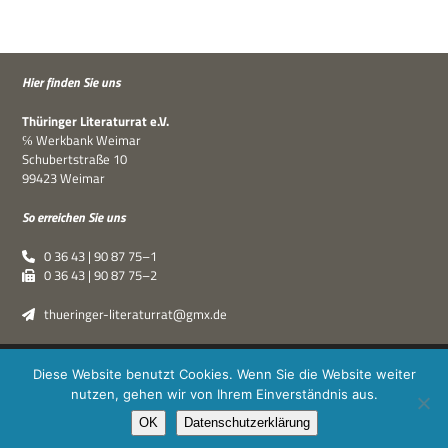
Hier fin­den Sie uns
Thü­rin­ger Lite­ra­tur­rat e.V.
℅ Werk­bank Weimar
Schu­bert­straße 10
99423 Weimar
So errei­chen Sie uns
0 36 43 | 90 87 75–1
0 36 43 | 90 87 75–2
thueringer-literaturrat@gmx.de
Thüringer Literaturrat e.V. | © 2019–2026 ·
XPDT : Marken &
Diese Website benutzt Cookies. Wenn Sie die Website weiter
Kommunikation
|
Impressum
·
Datenschutz
nutzen, gehen wir von Ihrem Einverständnis aus.
OK
Datenschutzerklärung