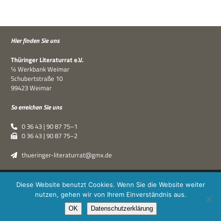
Hier fin­den Sie uns
Thü­rin­ger Lite­ra­tur­rat e.V.
℅ Werk­bank Weimar
Schu­bert­straße 10
99423 Weimar
So errei­chen Sie uns
0 36 43 | 90 87 75–1
0 36 43 | 90 87 75–2
thueringer-literaturrat@gmx.de
Thüringer Literaturrat e.V. | © 2019–2026 ·
XPDT : Marken &
Diese Website benutzt Cookies. Wenn Sie die Website weiter
Kommunikation
|
Impressum
·
Datenschutz
nutzen, gehen wir von Ihrem Einverständnis aus.
OK
Datenschutzerklärung