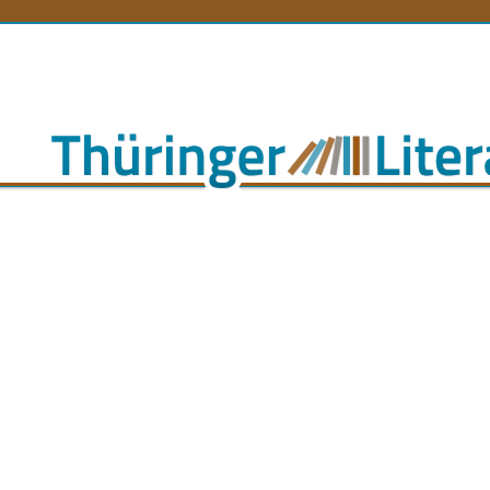
orenlexikon
Literaturlandschaft
Literaturland Thüringe