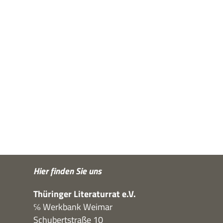
Hier fin­den Sie uns
Thü­rin­ger Lite­ra­tur­rat e.V.
℅ Werk­bank Weimar
Schu­bert­straße 10