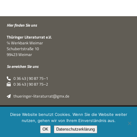
Hier fin­den Sie uns
Thü­rin­ger Lite­ra­tur­rat e.V.
℅ Werk­bank Weimar
Schu­bert­straße 10
99423 Weimar
So errei­chen Sie uns
0 36 43 | 90 87 75–1
0 36 43 | 90 87 75–2
thueringer-literaturrat@gmx.de
Thüringer Literaturrat e.V. | © 2019–2026 ·
XPDT : Marken &
Diese Website benutzt Cookies. Wenn Sie die Website weiter
Kommunikation
|
Impressum
·
Datenschutz
nutzen, gehen wir von Ihrem Einverständnis aus.
OK
Datenschutzerklärung