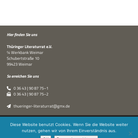
Hier fin­den Sie uns
Thü­rin­ger Lite­ra­tur­rat e.V.
℅ Werk­bank Weimar
Schu­bert­straße 10
99423 Weimar
So errei­chen Sie uns
0 36 43 | 90 87 75–1
0 36 43 | 90 87 75–2
thueringer-literaturrat@gmx.de
Thüringer Literaturrat e.V. | © 2019–2026 ·
XPDT : Marken &
Diese Website benutzt Cookies. Wenn Sie die Website weiter
Kommunikation
|
Impressum
·
Datenschutz
nutzen, gehen wir von Ihrem Einverständnis aus.