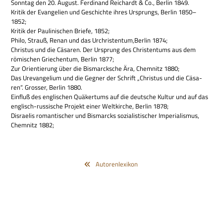
Sonn­tag den 20. August. Fer­di­nand Rei­chardt & Co., Ber­lin 1849.
Kri­tik der Evan­ge­lien und Geschichte ihres Ursprungs, Ber­lin 1850–
1852;
Kri­tik der Pau­li­ni­schen Briefe, 1852;
Philo, Strauß, Renan und das Urchristentum,Berlin 1874;
Chri­stus und die Cäsa­ren. Der Ursprung des Chri­sten­tums aus dem
römi­schen Grie­chen­tum, Ber­lin 1877;
Zur Ori­en­tie­rung über die Bis­marck­sche Ära, Chem­nitz 1880;
Das Ure­van­ge­lium und die Geg­ner der Schrift „Chri­stus und die Cäsa­
ren“. Gro­sser, Ber­lin 1880.
Ein­fluß des eng­li­schen Quä­ker­tums auf die deut­sche Kul­tur und auf das
eng­lisch-rus­si­sche Pro­jekt einer Welt­kir­che, Ber­lin 1878;
Dis­rae­lis roman­ti­scher und Bis­marcks sozia­li­sti­scher Impe­ria­lis­mus,
Chem­nitz 1882;
Autorenlexikon