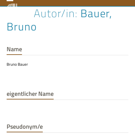
Skip
Open
Close
Bauer,
to
content
mobile
mobile
Bruno
menu
menu
Name
Bruno Bauer
eigentlicher Name
Pseudonym/e