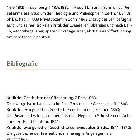
* 6.9.1809 in Eisen­berg; † 13.4.1882 in Rix­dorf b. Ber­lin; Sohn eines Por­
zel­lan­ma­lers; Stu­dium der Theo­lo­gie und Phi­lo­so­phie in Ber­lin; 1834 Dr.
phil. u. habil.; 1839 Pri­vat­do­zent in Bonn; 1842 Ent­zug der Lehr­be­fug­nis
auf­grund sei­ner radi­ka­len Kri­tik der Evan­ge­lien; Über­sied­lung nach Ber­
lin; Rechts­he­ge­lia­ner, spä­ter Links­he­ge­lia­ner, ab 1848 Ver­öf­fent­li­chung
anti­se­mit­scher Schriften.
Bibliografie
Kri­tik der Geschichte der Offen­ba­rung, 2 Bde, 1838;
Die evan­ge­li­sche Lan­des­kir­che Preu­ßens und die Wis­sen­schaft. 1840.
Kri­tik der evan­ge­li­schen Geschichte des Johan­nes, Bre­men 1840;
Die Posaune des Jüng­sten Gerichts über Hegel den Athe­isten und Anti­
chri­sten. Ein Ulti­ma­tum, 1841;
Kri­tik der evan­ge­li­schen Geschichte der Syn­op­ti­ker, 3 Bde., 1841–1842;
Die gute Sache der Frei­heit und meine eigne Ange­le­gen­heit,
Zürich 1842;