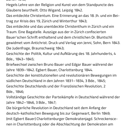
Hegels Lehre von der Reli­gion und Kunst von dem Stand­puncte des
Glau­bens beurt­heilt. Otto Wigand, Leip­zig 1842.
Das ent­deckte Chri­sten­tum. Eine Erin­ne­rung an das 18. Jh. und ein Bei­
trag zur Kri­sis des 19, Zürich und Win­ter­thur 1843;
Das ent­deckte und das unent­deckte Chri­st­ent­hum in Zürich und ein
Traum. Eine Baga­telle. Aus­züge aus der in Zürich con­fi­scier­ten
Bauer’schen Schrift ent­hal­tend und dem christ­li­chen Dr. Blunt­schli
gewid­met vom Anti­christ. Druck und Ver­lag von Jenni, Sohn, Bern 1843.
Die Juden­frage, Braun­schweig 1843;
Geschichte der Poli­tik, Kul­tur und Auf­klä­rung des 18. Jahr­hun­derts, 4
Bde., 1843–1845;
Brief­wech­sel zwi­schen Bruno Bauer und Edgar Bauer wäh­rend der
Jahre 1839–1842. Egbert Bauer, Char­lot­ten­burg 1844.
Geschichte der kon­sti­tu­tio­nel­len und revo­lu­tio­nä­ren Bewe­gun­gen im
süd­li­chen Deutsch­land in den Jah­ren 1831–1834, 3 Bde., 1845;
Geschichte Deutsch­lands und der Fran­zö­si­schen Revo­lu­tion, 2
Bde., 1846;
Voll­stän­dige Geschichte der Par­tei­kämpfe in Deutsch­land wäh­rend der
Jahre 1842–1846, 3 Bde., 1847;
Die bür­ger­li­che Revo­lu­tion in Deutsch­land seit dem Anfang der
deutsch-katho­li­schen Bewe­gung bis zur Gegen­wart, Ber­lin 1849;
(mit Egbert Bauer) Char­lot­ten­bur­ger Demo­kra­ten­jagd. Schrecken­s­ce­
nen in Char­lot­ten­burg oder die Abschlach­tung der Demo­kra­ten am